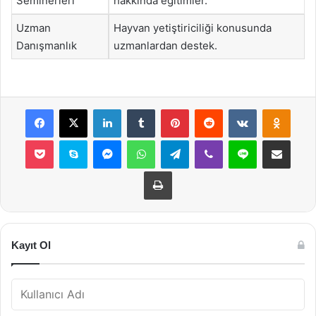
Seminerleri
hakkında eğitimler.
Uzman
Hayvan yetiştiriciliği konusunda
Danışmanlık
uzmanlardan destek.
Facebook
X
LinkedIn
Tumblr
Pinterest
Reddit
VKontakte
Odnok
Pocket
Skype
Messenger
WhatsApp
Telegram
Viber
Line
E-Posta ile payla
Yazdır
Kayıt Ol