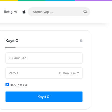
Sitemap
Arama
İletişim
yap
...
Kayıt Ol
Unuttunuz mu?
Beni hatırla
Kayıt Ol