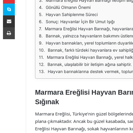
Marmara Ereğlisi Hayvan Barınağı İletişim Bilgi
Skype
Gönüllü Olmanın Önemi
Hayvan Sahiplenme Süreci
E-Posta ile paylaş
Sonuç: Hayvanlar İçin Bir Umut Işığı
Yazdır
Marmara Ereğlisi Hayvan Barınağı, hayvanlara yönelik hizmetleriyle dikkat çeken bir kuruluştur. Bu barınak, sokak hayvanlarının korunması, tedavi edil
Barınak, yalnızca hayvanların bakımını üstlenmekle kalmıyor, aynı zamanda onlara sevgi dolu bir yuva sunmayı da amaçlıyor. Gönüllülerin ve hay
Hayvan barınakları, yerel toplumların duyarlılığını artırmak açısından büyük bir öneme sahiptir. Marmara Ereğlisi Hayvan Barınağı da, hayvanları
Barınak, farklı türdeki hayvanlara ev sahipliği yapmaktadır. Kediler, köpekler ve diğer evcil hayvanlar, burada güvenli bir ort
Marmara Ereğlisi Hayvan Barınağı, yerel halkın katılımıyla çeşitli projeler geliştirmektedir. Hayvanların beslenmesi, barınma koşullarının iyileştirilmesi ve
Barınak, ulaşılabilir bir iletişim ağına sahiptir. Hayvanseverler ve gönüllüler, barınakla iletişim kurarak 
Hayvan barınaklarına destek vermek, toplumun tüm kesimlerinin sorumluluğudur. Marmara Ereğlisi Hayvan Barınağı, bu konuda önemli bir ro
Marmara Ereğlisi Hayvan Barına
Sığınak
Marmara Ereğlisi, Türkiye’nin güzel bölgelerinde
plana çıkmaktadır. Ancak bu güzel kasabada, sa
Ereğlisi Hayvan Barınağı, sokak hayvanlarının 