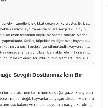
leri
mesi ve sahiplendirilmesi gibi önemli görevleri üstlenmektedir. Barınak, yerel halkın desteğiyle faaliyetlerini sürdürmekte ve hayvanların yaşam şartlarını iyileştirmeye çalışmaktadır.
vanseverlerin katkılarıyla barınakta birçok etkinlik düzenlenmektedir. Bu etkinlikler, hayvanların sosyalizasyonunu artırmakta ve insanlarla olan bağlarını güçlendirmektedir.
n korunması ve bakımı konusunda farkındalık yaratma çabası içindedir. Barınak, ayrıca sahiplendirme çalışmalarıyla da hayvanların kalıcı yuvalara kavuşmasına yardımcı olmaktadır.
amda bakım altına alınmaktadır. Barınak, hayvanların sağlık kontrollerini düzenli olarak yaparak, onların sağlıklı bir yaşam sürmelerini sağlamaya çalışmaktadır.
 sağlık hizmetlerinin sunulması gibi konularda destek arayışları devam etmektedir. Ayrıca, gönüllülerin katılımıyla yapılan çalışmalar, barınakta yaşayan hayvanların hayat kalitesini artırmaktadır.
destek verebilirler. Barınağın telefon numarası, hayvan sahiplenmek isteyenler veya yardım talep edenler için önemli bir bilgi kaynağıdır.
l oynamakta ve hayvanların haklarını savunmaktadır. Barınakla irtibat kurarak, siz de bu güzel projeye katkıda bulunabilir, hayvanlara bir nebze olsun destek olabilirsiniz.
ğı: Sevgili Dostlarımız İçin Bir
n biri olarak, hem tarihi hem de doğal güzellikleriyle ön
dece insanlar değil, hayvanlar da yaşamaktadır. Marmara
korunması, bakımı ve rehabilitasyonu amacıyla kurulmuş