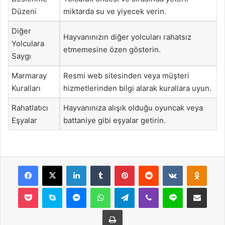
Düzeni
miktarda su ve yiyecek verin.
Diğer
Hayvanınızın diğer yolcuları rahatsız
Yolculara
etmemesine özen gösterin.
Saygı
Marmaray
Resmi web sitesinden veya müşteri
Kuralları
hizmetlerinden bilgi alarak kurallara uyun.
Rahatlatıcı
Hayvanınıza alışık olduğu oyuncak veya
Eşyalar
battaniye gibi eşyalar getirin.
Facebook
X
LinkedIn
Tumblr
Pinterest
Reddit
VKontakte
Odnok
Pocket
Skype
Messenger
WhatsApp
Telegram
Viber
Line
E-Posta ile payla
Yazdır