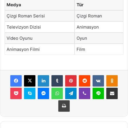
Medya
Tür
Çizgi Roman Serisi
Çizgi Roman
Televizyon Dizisi
Animasyon
Video Oyunu
Oyun
Animasyon Filmi
Film
Facebook
X
LinkedIn
Tumblr
Pinterest
Reddit
VKontakte
Odnok
Pocket
Skype
Messenger
WhatsApp
Telegram
Viber
Line
E-Posta ile payla
Yazdır