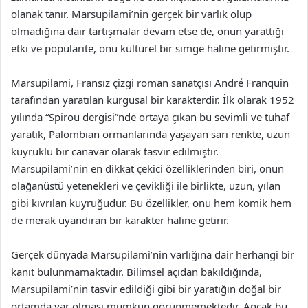
olanak tanır. Marsupilami’nin gerçek bir varlık olup
olmadığına dair tartışmalar devam etse de, onun yarattığı
etki ve popülarite, onu kültürel bir simge haline getirmiştir.
Marsupilami, Fransız çizgi roman sanatçısı André Franquin
tarafından yaratılan kurgusal bir karakterdir. İlk olarak 1952
yılında “Spirou dergisi”nde ortaya çıkan bu sevimli ve tuhaf
yaratık, Palombian ormanlarında yaşayan sarı renkte, uzun
kuyruklu bir canavar olarak tasvir edilmiştir.
Marsupilami’nin en dikkat çekici özelliklerinden biri, onun
olağanüstü yetenekleri ve çevikliği ile birlikte, uzun, yılan
gibi kıvrılan kuyruğudur. Bu özellikler, onu hem komik hem
de merak uyandıran bir karakter haline getirir.
Gerçek dünyada Marsupilami’nin varlığına dair herhangi bir
kanıt bulunmamaktadır. Bilimsel açıdan bakıldığında,
Marsupilami’nin tasvir edildiği gibi bir yaratığın doğal bir
ortamda var olması mümkün görünmemektedir. Ancak bu