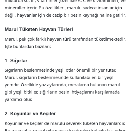
miktarda su, lif, vitaminler (özellikle A, C ve K vitaminleri) ve
mineraller içerir. Bu özellikleri, marulu sadece insanlar için
değil, hayvanlar için de cazip bir besin kaynağı haline getirir.
Marul Tüketen Hayvan Türleri
Marul, pek çok farklı hayvan türü tarafından tüketilmektedir.
İşte bunlardan bazıları:
1. Sığırlar
Sığırların beslenmesinde yeşil otlar önemli bir yer tutar.
Marul, sığırların beslenmesinde kullanılabilen bir yeşil
yemdir. Özellikle yaz aylarında, meralarda bulunan marul
gibi yeşil bitkiler, sığırların besin ihtiyaçlarını karşılamada
yardımcı olur.
2. Koyunlar ve Keçiler
Koyunlar ve keçiler de marulu severek tüketen hayvanlardır.
Bu hayvanlar, marul gibi yapraklı sebzeleri kolaylıkla sindirir