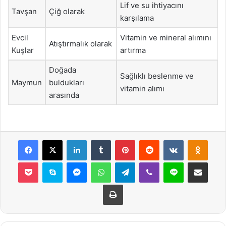
Lif ve su ihtiyacını
Tavşan
Çiğ olarak
karşılama
Evcil
Vitamin ve mineral alımını
Atıştırmalık olarak
Kuşlar
artırma
Doğada
Sağlıklı beslenme ve
Maymun
buldukları
vitamin alımı
arasında
Facebook
X
LinkedIn
Tumblr
Pinterest
Reddit
VKontakte
Odnok
Pocket
Skype
Messenger
WhatsApp
Telegram
Viber
Line
E-Posta ile payla
Yazdır