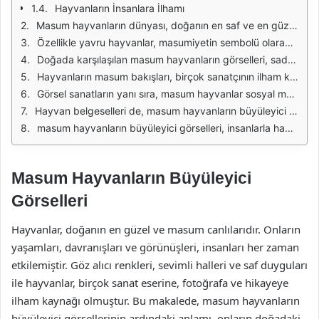
Hayvanların İnsanlara İlhamı
Masum hayvanların dünyası, doğanın en saf ve en güzel yansımalarından biridir. Bu hayvanlar, içgüdüleri ve doğal davranışlarıyla insanlara huzur verirken aynı zamanda göz alıcı görseller sunarlar. Her birinin kendine özgü özellikleri ve güzellikleri vardır. Bu hayvanların masumiyetleri, onları gözlemleyenlerin kalplerini okşar ve derin bir sevgi uyandırır.
Özellikle yavru hayvanlar, masumiyetin sembolü olarak kabul edilir. Kediler, köpekler, kuşlar ve diğer birçok türün yavruları, oyun oynarkenki neşeli halleri ve meraklı bakışlarıyla hayranlık uyandırır. Bu tür anlar, fotoğraflanarak ölümsüzleştirildiğinde, izleyicilere sıcak ve samimi duygular yaşatır. Yavru hayvanların saf mutluluğu, insanların stresli yaşamlarından uzaklaşmalarına yardımcı olur.
Doğada karşılaşılan masum hayvanların görselleri, sadece estetik açıdan değil, aynı zamanda duygusal bir bağ kurma açısından da önemlidir. Hayvanların doğal yaşam alanlarında çekilmiş fotoğrafları, onların özgürce yaşadığı anları yansıtır. Bu tür görseller, izleyenleri doğanın güzellikleriyle buluştururken, aynı zamanda hayvanların korunması gerektiği mesajını da taşır.
Hayvanların masum bakışları, birçok sanatçının ilham kaynağı olmuştur. Resimlerden heykellere, edebiyattan sinemaya kadar pek çok alanda bu masumiyetin temsilleri bulunur. Sanatçılar, hayvanların saf ve içten ifadelerini yansıtarak, izleyicilere derin bir duygusal deneyim sunarlar. Böylece, hayvanların günlük yaşamları ve masumiyetleri, sanat aracılığıyla daha geniş kitlelere ulaşır.
Görsel sanatların yanı sıra, masum hayvanlar sosyal medya platformlarında da sıkça yer almaktadır. İnsanlar, kendi evcil hayvanlarının sevimli anlarını paylaşarak, bu masumiyetin yayılmasına katkıda bulunurlar. Bu paylaşımlar, sadece eğlenceli bir içerik oluşturmakla kalmaz, aynı zamanda hayvanların sevilmesi ve korunması için farkındalık yaratır.
Hayvan belgeselleri de, masum hayvanların büyüleyici görsellerini sunan önemli bir kaynaktır. Doğal yaşamı ve hayvanların davranışlarını gözler önüne seren bu belgeseller, izleyicilere doğanın mükemmel dengesini gösterirken, aynı zamanda hayvanların korunması gerekliliğini vurgular. Bu tür içerikler, hem eğitici hem de görsel olarak doyurucudur.
masum hayvanların büyüleyici görselleri, insanlarla hayvanlar arasında bir köprü kurar. Bu görseller, insanların hayvanlara olan sevgisini ve saygısını artırmaya yardımcı olur. Hayvanların masumiyetinin ve güzelliklerinin paylaşılması, yalnızca estetik bir deneyim sunmakla kalmaz, aynı zamanda doğanın korunması adına da önemli bir adım atılmasına vesile olur.
Masum Hayvanların Büyüleyici
Görselleri
Hayvanlar, doğanın en güzel ve masum canlılarıdır. Onların
yaşamları, davranışları ve görünüşleri, insanları her zaman
etkilemiştir. Göz alıcı renkleri, sevimli halleri ve saf duyguları
ile hayvanlar, birçok sanat eserine, fotoğrafa ve hikayeye
ilham kaynağı olmuştur. Bu makalede, masum hayvanların
büyüleyici görsellerinin ardındaki anlamı, onların doğadaki