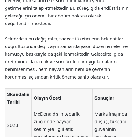
gelerek, markaların etik sorumluluklarını yerine
getirmelerini talep etmektedir. Bu süreç, gıda endüstrisinin
geleceği için önemli bir dönüm noktası olarak
değerlendirilmektedir.
Sektördeki bu değişimler, sadece tüketicilerin beklentileri
doğrultusunda değil, aynı zamanda yasal düzenlemeler ve
kamuoyu baskısıyla da şekillenmektedir. Gelecekte, gıda
üretiminde daha etik ve sürdürülebilir uygulamaların
benimsenmesi, hem hayvanların hem de çevrenin
korunması açısından kritik öneme sahip olacaktır.
Skandalın
Olayın Özeti
Sonuçlar
Tarihi
McDonald’s’ın tedarik
Marka imajında
zincirinde hayvan
düşüş, tüketici
2023
kesimiyle ilgili etik
güveninin
sorunların ortaya çıkması
sarsılması