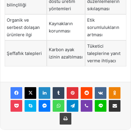
dostu üretim
düzenlemelerin
bilinçliliği
yöntemleri
sıkılaşması
Organik ve
Etik
Kaynakların
serbest dolaşan
sorumlulukların
korunması
ürünlere ilgi
artması
Tüketici
Karbon ayak
Şeffaflık talepleri
taleplerine yanıt
izinin azaltılması
verme ihtiyacı
Facebook
X
LinkedIn
Tumblr
Pinterest
Reddit
VKontakte
Odnok
Pocket
Skype
Messenger
WhatsApp
Telegram
Viber
Line
E-Posta ile payla
Yazdır