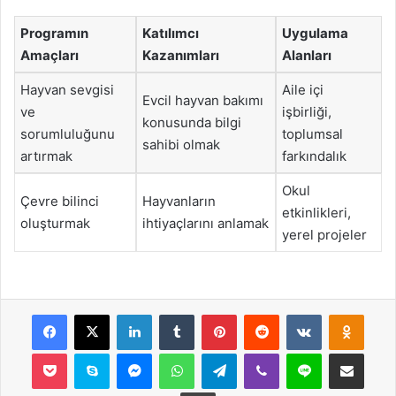
Programın
Katılımcı
Uygulama
Amaçları
Kazanımları
Alanları
Hayvan sevgisi
Aile içi
Evcil hayvan bakımı
ve
işbirliği,
konusunda bilgi
sorumluluğunu
toplumsal
sahibi olmak
artırmak
farkındalık
Okul
Çevre bilinci
Hayvanların
etkinlikleri,
oluşturmak
ihtiyaçlarını anlamak
yerel projeler
Facebook
X
LinkedIn
Tumblr
Pinterest
Reddit
VKontakte
Odnok
Pocket
Skype
Messenger
WhatsApp
Telegram
Viber
Line
E-Posta ile payla
Yazdır