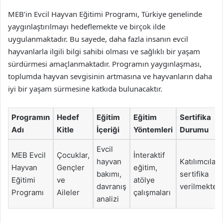
MEB’in Evcil Hayvan Eğitimi Programı, Türkiye genelinde
yaygınlaştırılmayı hedeflemekte ve birçok ilde
uygulanmaktadır. Bu sayede, daha fazla insanın evcil
hayvanlarla ilgili bilgi sahibi olması ve sağlıklı bir yaşam
sürdürmesi amaçlanmaktadır. Programın yaygınlaşması,
toplumda hayvan sevgisinin artmasına ve hayvanların daha
iyi bir yaşam sürmesine katkıda bulunacaktır.
Programın
Hedef
Eğitim
Eğitim
Sertifika
Adı
Kitle
İçeriği
Yöntemleri
Durumu
Evcil
MEB Evcil
Çocuklar,
İnteraktif
hayvan
Katılımcılara
Hayvan
Gençler
eğitim,
bakımı,
sertifika
Eğitimi
ve
atölye
davranış
verilmektedi
Programı
Aileler
çalışmaları
analizi