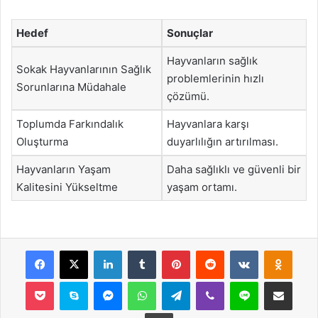
Hedef
Sonuçlar
Hayvanların sağlık
Sokak Hayvanlarının Sağlık
problemlerinin hızlı
Sorunlarına Müdahale
çözümü.
Toplumda Farkındalık
Hayvanlara karşı
Oluşturma
duyarlılığın artırılması.
Hayvanların Yaşam
Daha sağlıklı ve güvenli bir
Kalitesini Yükseltme
yaşam ortamı.
Facebook
X
LinkedIn
Tumblr
Pinterest
Reddit
VKontakte
Odnok
Pocket
Skype
Messenger
WhatsApp
Telegram
Viber
Line
E-Posta ile payla
Yazdır