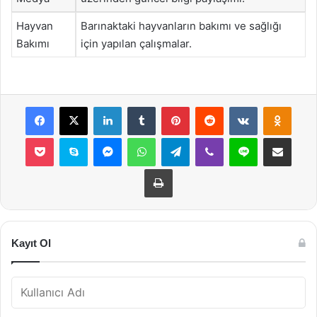
Hayvan
Barınaktaki hayvanların bakımı ve sağlığı
Bakımı
için yapılan çalışmalar.
Facebook
X
LinkedIn
Tumblr
Pinterest
Reddit
VKontakte
Odnok
Pocket
Skype
Messenger
WhatsApp
Telegram
Viber
Line
E-Posta ile payla
Yazdır
Kayıt Ol