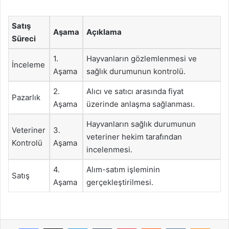
Satış
Aşama
Açıklama
Süreci
1.
Hayvanların gözlemlenmesi ve
İnceleme
Aşama
sağlık durumunun kontrolü.
2.
Alıcı ve satıcı arasında fiyat
Pazarlık
Aşama
üzerinde anlaşma sağlanması.
Hayvanların sağlık durumunun
Veteriner
3.
veteriner hekim tarafından
Kontrolü
Aşama
incelenmesi.
4.
Alım-satım işleminin
Satış
Aşama
gerçekleştirilmesi.
Facebook
X
LinkedIn
Tumblr
Pinterest
Reddit
VKontakte
Odnok