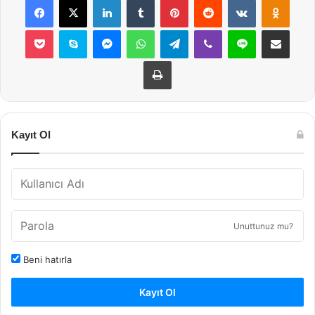
Pocket
Skype
Messenger
WhatsApp
Telegram
Viber
Line
E-Posta ile payla
Yazdır
Kayıt Ol
Unuttunuz mu?
Beni hatırla
Kayıt Ol