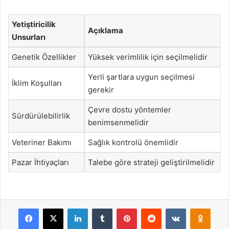
Yetiştiricilik
Açıklama
Unsurları
Genetik Özellikler
Yüksek verimlilik için seçilmelidir
Yerli şartlara uygun seçilmesi
İklim Koşulları
gerekir
Çevre dostu yöntemler
Sürdürülebilirlik
benimsenmelidir
Veteriner Bakımı
Sağlık kontrolü önemlidir
Pazar İhtiyaçları
Talebe göre strateji geliştirilmelidir
Facebook
X
LinkedIn
Tumblr
Pinterest
Reddit
VKontakte
Odnok