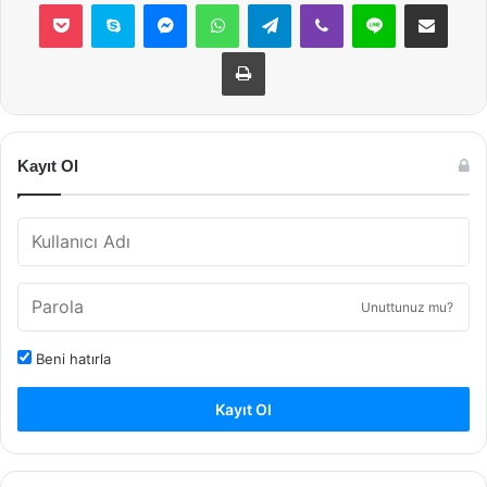
Pocket
Skype
Messenger
WhatsApp
Telegram
Viber
Line
E-Posta ile payla
Yazdır
Kayıt Ol
Unuttunuz mu?
Beni hatırla
Kayıt Ol