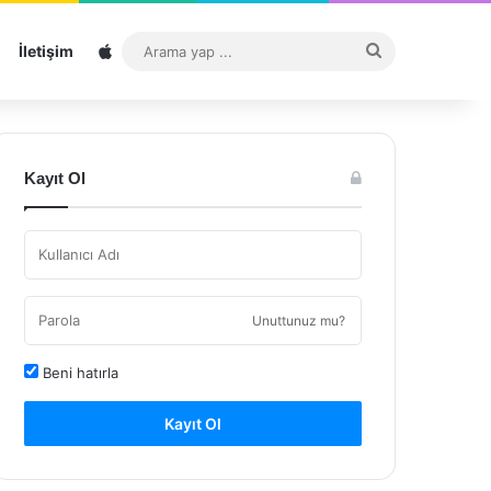
Sitemap
Arama
İletişim
yap
...
Kayıt Ol
Unuttunuz mu?
Beni hatırla
Kayıt Ol