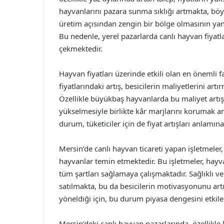
hayvanlarını pazara sunma sıklığı artmakta, böyle
üretim açısından zengin bir bölge olmasının yanı 
Bu nedenle, yerel pazarlarda canlı hayvan fiyatla
çekmektedir.
Hayvan fiyatları üzerinde etkili olan en önemli f
fiyatlarındaki artış, besicilerin maliyetlerini art
Özellikle büyükbaş hayvanlarda bu maliyet artışı 
yükselmesiyle birlikte kâr marjlarını korumak ama
durum, tüketiciler için de fiyat artışları anlamın
Mersin’de canlı hayvan ticareti yapan işletmeler, ge
hayvanlar temin etmektedir. Bu işletmeler, hayvanl
tüm şartları sağlamaya çalışmaktadır. Sağlıklı ve
satılmakta, bu da besicilerin motivasyonunu artır
yöneldiği için, bu durum piyasa dengesini etkil
Mersin’deki canlı hayvan pazarlarında, özellikl