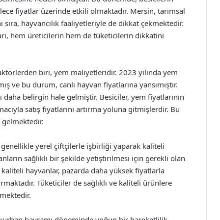
ce fiyatlar üzerinde etkili olmaktadır. Mersin, tarımsal
sıra, hayvancılık faaliyetleriyle de dikkat çekmektedir.
rı, hem üreticilerin hem de tüketicilerin dikkatini
aktörlerden biri, yem maliyetleridir. 2023 yılında yem
ırmış ve bu durum, canlı hayvan fiyatlarına yansımıştır.
daha belirgin hale gelmiştir. Besiciler, yem fiyatlarının
cıyla satış fiyatlarını artırma yoluna gitmişlerdir. Bu
a gelmektedir.
nellikle yerel çiftçilerle işbirliği yaparak kaliteli
arın sağlıklı bir şekilde yetiştirilmesi için gerekli olan
 kaliteli hayvanlar, pazarda daha yüksek fiyatlarla
maktadır. Tüketiciler de sağlıklı ve kaliteli ürünlere
emektedir.
e kurban bayramı döneminde yoğun bir hareketlilik