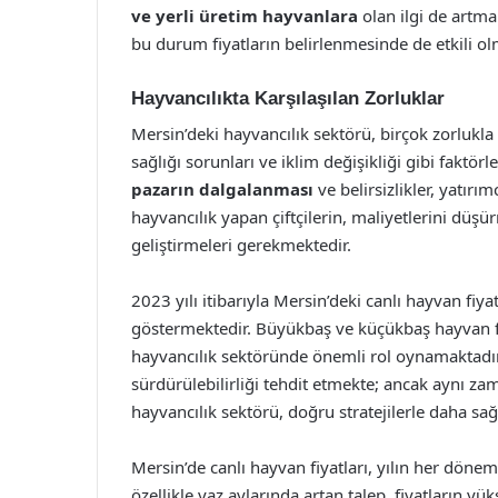
ve yerli üretim hayvanlara
olan ilgi de artmak
bu durum fiyatların belirlenmesinde de etkili ol
Hayvancılıkta Karşılaşılan Zorluklar
Mersin’deki hayvancılık sektörü, birçok zorlukla 
sağlığı sorunları ve iklim değişikliği gibi faktörle
pazarın dalgalanması
ve belirsizlikler, yatır
hayvancılık yapan çiftçilerin, maliyetlerini düşü
geliştirmeleri gerekmektedir.
2023 yılı itibarıyla Mersin’deki canlı hayvan fiy
göstermektedir. Büyükbaş ve küçükbaş hayvan fiy
hayvancılık sektöründe önemli rol oynamaktadır. Ü
sürdürülebilirliği tehdit etmekte; ancak aynı za
hayvancılık sektörü, doğru stratejilerle daha sağl
Mersin’de canlı hayvan fiyatları, yılın her dönem
özellikle yaz aylarında artan talep, fiyatların 