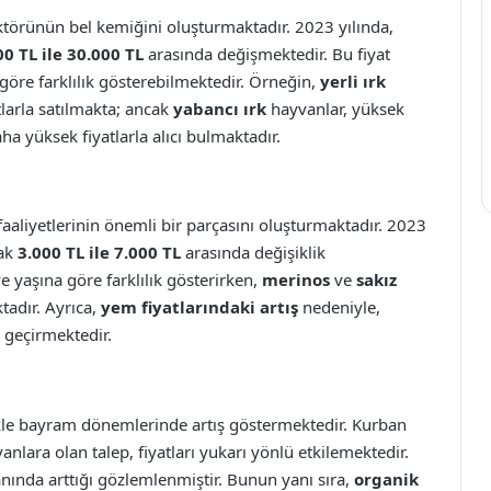
ktörünün bel kemiğini oluşturmaktadır. 2023 yılında,
00 TL ile 30.000 TL
arasında değişmektedir. Bu fiyat
 göre farklılık gösterebilmektedir. Örneğin,
yerli ırk
larla satılmakta; ancak
yabancı ırk
hayvanlar, yüksek
aha yüksek fiyatlarla alıcı bulmaktadır.
aaliyetlerinin önemli bir parçasını oluşturmaktadır. 2023
rak
3.000 TL ile 7.000 TL
arasında değişiklik
ve yaşına göre farklılık gösterirken,
merinos
ve
sakız
ktadır. Ayrıca,
yem fiyatlarındaki artış
nedeniyle,
 geçirmektedir.
ikle bayram dönemlerinde artış göstermektedir. Kurban
ara olan talep, fiyatları yukarı yönlü etkilemektedir.
nında arttığı gözlemlenmiştir. Bunun yanı sıra,
organik