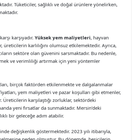
tadır. Tüketiciler, sağlıklı ve doğal ürünlere yönelirken,
maktadır.
karşı karşıyadır.
Yüksek yem maliyetleri
, hayvan
r, üreticilerin karlılığını olumsuz etkilemektedir. Ayrıca,
ımcıların sektöre olan güvenini sarsmaktadır. Bu nedenle,
rmek ve verimliliği artırmak için yeni yöntemler
atları, birçok faktörden etkilenmekte ve dalgalanmalar
atları, yem maliyetleri ve pazar koşulları gibi etmenler,
reticilerin karşılaştığı zorluklar, sektördeki
manda yeni fırsatlar da sunmaktadır. Mersin’deki
ıklı bir geleceğe adım atabilir.
inde değişkenlik göstermektedir. 2023 yılı itibarıyla,
yükselmesine neden olmuştur. Bu dönemde, besicilerin