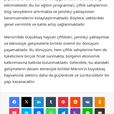
edinmektedir. Bu tür eğitim programları, çiftlik sahiplerinin
bilgi seviyelerini artırmakta ve yenilikçi yaklaşımları
benimsemelerini kolaylaştırmaktadır. Böylece, sektördeki
genel verimlilik ve kalite artışı sağlanmaktadır.
Mersin’deki büyükbaş hayvan çiftlikleri, yenilikçi yaklaşımlar
ve teknolojik gelişmelerle birlikte önemli bir dönüşüm
yaşamaktadır. Bu dönüşüm, hem çiftlik sahiplerine hem de
tüketicilere birçok fırsat sunmakta, bölgenin ekonomik
kalkınmasına katkıda bulunmaktadır. Gelecekte, bu alandaki
gelişmelerin devam etmesiyle birlikte Mersin’in büyükbaş
hayvancılık sektörü daha da güçlenecek ve sürdürülebilir bir
yapı kazanacaktır.
Facebook
X
LinkedIn
Tumblr
Pinterest
Reddit
VKontakte
Odnok
Pocket
Skype
Messenger
WhatsApp
Telegram
Viber
Line
E-Posta ile payla