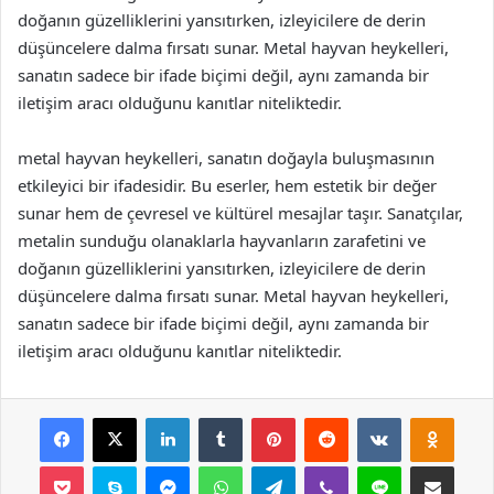
doğanın güzelliklerini yansıtırken, izleyicilere de derin
düşüncelere dalma fırsatı sunar. Metal hayvan heykelleri,
sanatın sadece bir ifade biçimi değil, aynı zamanda bir
iletişim aracı olduğunu kanıtlar niteliktedir.
metal hayvan heykelleri, sanatın doğayla buluşmasının
etkileyici bir ifadesidir. Bu eserler, hem estetik bir değer
sunar hem de çevresel ve kültürel mesajlar taşır. Sanatçılar,
metalin sunduğu olanaklarla hayvanların zarafetini ve
doğanın güzelliklerini yansıtırken, izleyicilere de derin
düşüncelere dalma fırsatı sunar. Metal hayvan heykelleri,
sanatın sadece bir ifade biçimi değil, aynı zamanda bir
iletişim aracı olduğunu kanıtlar niteliktedir.
Facebook
X
LinkedIn
Tumblr
Pinterest
Reddit
VKontakte
Odnok
Pocket
Skype
Messenger
WhatsApp
Telegram
Viber
Line
E-Posta ile payla