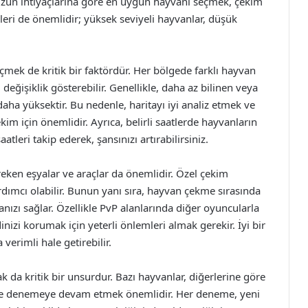
zun ihtiyaçlarına göre en uygun hayvanı seçmek, çekim
eleri de önemlidir; yüksek seviyeli hayvanlar, düşük
ek de kritik bir faktördür. Her bölgede farklı hayvan
değişiklik gösterebilir. Genellikle, daha az bilinen veya
a yüksektir. Bu nedenle, haritayı iyi analiz etmek ve
im için önemlidir. Ayrıca, belirli saatlerde hayvanların
tleri takip ederek, şansınızı artırabilirsiniz.
eken eşyalar ve araçlar da önemlidir. Özel çekim
rdımcı olabilir. Bunun yanı sıra, hayvan çekme sırasında
lmanızı sağlar. Özellikle PvP alanlarında diğer oyuncularla
izi korumak için yeterli önlemleri almak gerekir. İyi bir
verimli hale getirebilir.
k da kritik bir unsurdur. Bazı hayvanlar, diğerlerine göre
 ve denemeye devam etmek önemlidir. Her deneme, yeni