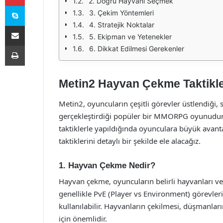
2. Doğru Hayvanı Seçmek
Skype
3. Çekim Yöntemleri
4. Stratejik Noktalar
E-Posta ile paylaş
5. Ekipman ve Yetenekler
Yazdır
6. Dikkat Edilmesi Gerekenler
Metin2 Hayvan Çekme Taktikle
Metin2, oyuncuların çeşitli görevler üstlendiği, 
gerçekleştirdiği popüler bir MMORPG oyunudur
taktiklerle yapıldığında oyunculara büyük avant
taktiklerini detaylı bir şekilde ele alacağız.
1. Hayvan Çekme Nedir?
Hayvan çekme, oyuncuların belirli hayvanları vey
genellikle PvE (Player vs Environment) görevler
kullanılabilir. Hayvanların çekilmesi, düşmanları
için önemlidir.