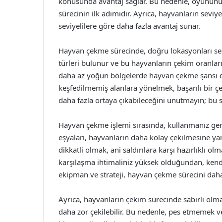
konusunda avantaj sağlar. Bu nedenle, oyununu
sürecinin ilk adımıdır. Ayrıca, hayvanların seviy
seviyelilere göre daha fazla avantaj sunar.
Hayvan çekme sürecinde, doğru lokasyonları seçm
türleri bulunur ve bu hayvanların çekim oranları 
daha az yoğun bölgelerde hayvan çekme şansı dah
keşfedilmemiş alanlara yönelmek, başarılı bir çek
daha fazla ortaya çıkabileceğini unutmayın; bu saa
Hayvan çekme işlemi sırasında, kullanmanız ger
eşyaları, hayvanların daha kolay çekilmesine ya
dikkatli olmak, ani saldırılara karşı hazırlıklı o
karşılaşma ihtimaliniz yüksek olduğundan, kendin
ekipman ve strateji, hayvan çekme sürecini daha 
Ayrıca, hayvanların çekim sürecinde sabırlı olma
daha zor çekilebilir. Bu nedenle, pes etmemek