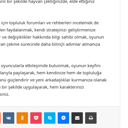
şarılı bir şekilde hayvan çektiğinizde, elde ettiğiniz
için topluluk forumları ve rehberleri incelemek de
den faydalanmak, kendi stratejinizi geliştirmenize
 ve değişiklikler hakkında bilgi sahibi olmak, oyunun
yvan çekme sürecinde daha bilinçli adımlar atmanıza
oyuncularla etkileşimde bulunmak, oyunun keyfini
şkalarıyla paylaşarak, hem kendinize hem de topluluğa
ünü güçlendirir ve yeni arkadaşlıklar kurmanıza olanak
 bir şekilde uygulayarak, hem karakterinizi
iniz.
st
Reddit
VKontakte
Odnoklassniki
Pocket
Skype
Messenger
E-Posta ile paylaş
Yazdır