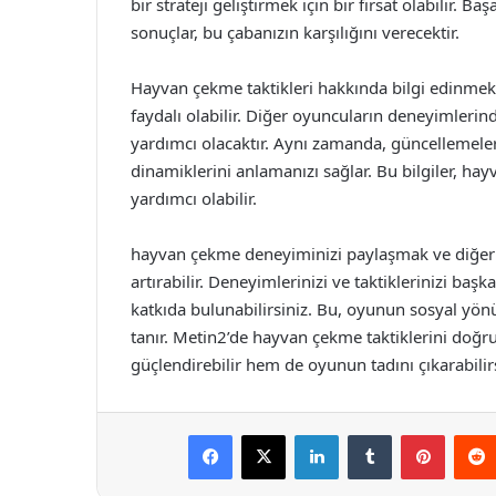
bir strateji geliştirmek için bir fırsat olabilir. Ba
sonuçlar, bu çabanızın karşılığını verecektir.
Hayvan çekme taktikleri hakkında bilgi edinmek 
faydalı olabilir. Diğer oyuncuların deneyimlerin
yardımcı olacaktır. Aynı zamanda, güncellemeler
dinamiklerini anlamanızı sağlar. Bu bilgiler, ha
yardımcı olabilir.
hayvan çekme deneyiminizi paylaşmak ve diğer 
artırabilir. Deneyimlerinizi ve taktiklerinizi ba
katkıda bulunabilirsiniz. Bu, oyunun sosyal yön
tanır. Metin2’de hayvan çekme taktiklerini doğru
güçlendirebilir hem de oyunun tadını çıkarabilirs
Facebook
X
LinkedIn
Tumblr
Pintere