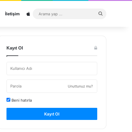
Sitemap
Arama
İletişim
yap
...
Kayıt Ol
Unuttunuz mu?
Beni hatırla
Kayıt Ol