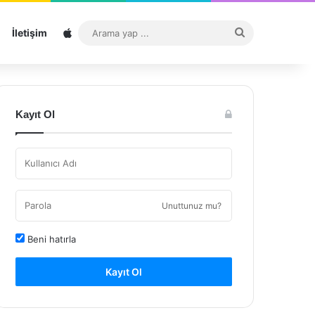
Sitemap
Arama
İletişim
yap
...
Kayıt Ol
Unuttunuz mu?
Beni hatırla
Kayıt Ol