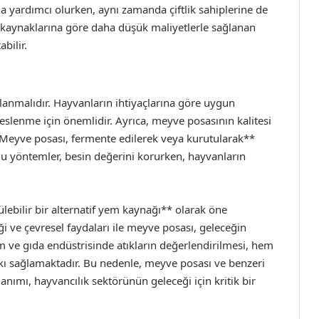
na yardımcı olurken, aynı zamanda çiftlik sahiplerine de
 kaynaklarına göre daha düşük maliyetlerle sağlanan
bilir.
nlanmalıdır. Hayvanların ihtiyaçlarına göre uygun
slenme için önemlidir. Ayrıca, meyve posasının kalitesi
*Meyve posası, fermente edilerek veya kurutularak**
r. Bu yöntemler, besin değerini korurken, hayvanların
ebilir bir alternatif yem kaynağı** olarak öne
iği ve çevresel faydaları ile meyve posası, geleceğin
m ve gıda endüstrisinde atıkların değerlendirilmesi, hem
ı sağlamaktadır. Bu nedenle, meyve posası ve benzeri
lanımı, hayvancılık sektörünün geleceği için kritik bir