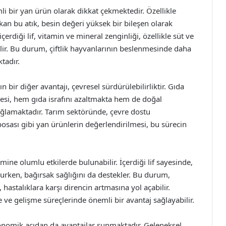
i bir yan ürün olarak dikkat çekmektedir. Özellikle
an bu atık, besin değeri yüksek bir bileşen olarak
erdiği lif, vitamin ve mineral zenginliği, özellikle süt ve
ilir. Bu durum, çiftlik hayvanlarının beslenmesinde daha
tadır.
ir diğer avantajı, çevresel sürdürülebilirliktir. Gıda
mesi, hem gıda israfını azaltmakta hem de doğal
ağlamaktadır. Tarım sektöründe, çevre dostu
sası gibi yan ürünlerin değerlendirilmesi, bu sürecin
ine olumlu etkilerde bulunabilir. İçerdiği lif sayesinde,
rken, bağırsak sağlığını da destekler. Bu durum,
hastalıklara karşı direncin artmasına yol açabilir.
ve gelişme süreçlerinde önemli bir avantaj sağlayabilir.
nomik açıdan da avantajlar sunmaktadır. Geleneksel