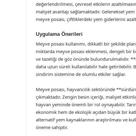
değerlendirilmesi, çevresel etkilerin azaltılması
maliyet avantajı sağlamaktadır. Geleneksel yem
meyve posası, çiftliklerdeki yem giderlerini azalta
Uygulama Önerileri
Meyve posası kullanımı, dikkatli bir şekilde pla
miktarda meyve posası eklenmesi, dengeli bir be
ve tazeliği de göz önünde bulundurulmalıdır. *
daha uzun süreli kullanılabilir hale getirilebili
sindirim sistemine de olumlu etkiler sağlar.
Meyve posası, hayvancılık sektöründe **sürdürül
çıkmaktadır. Zengin besin içeriği, maliyet etkinl
hayvan yeminde önemli bir rol oynayabilir. Tarı
ekonomik hem de ekolojik açıdan büyük bir katk
alternatif yem kaynaklarının araştırılması ve kul
öneme sahiptir.