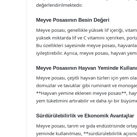
değerlendirilmektedir.
Meyve Posasının Besin Değeri
Meyve posası, genellikle yüksek lif içeriği, vita
yüksek miktarda lif ve C vitamini içerirken, port
Bu özellikleri sayesinde meyve posası, hayvanları
iyileştirebilir. Ayrıca, meyve posası, hayvan yemi
Meyve Posasının Hayvan Yeminde Kullan
Meyve posası, çeşitli hayvan türleri için yem olara
domuzlar ve tavuklar gibi ruminant ve monogastr
**Hayvan yemine eklenen meyve posası**, hayva
yem tüketimini artırabilir ve daha iyi bir büyüm
Sürdürülebilirlik ve Ekonomik Avantajlar
Meyve posası, tarım ve gıda endüstrisinde ortaya
yeminde kullanılması, **sürdürülebilirlik açısın