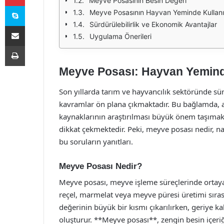
Meyve Posasının Besin Değeri
Skype
Meyve Posasının Hayvan Yeminde Kullan
Sürdürülebilirlik ve Ekonomik Avantajlar
E-Posta ile paylaş
Uygulama Önerileri
Yazdır
Meyve Posası: Hayvan Yeminde 
Son yıllarda tarım ve hayvancılık sektöründe sürdü
kavramlar ön plana çıkmaktadır. Bu bağlamda, at
kaynaklarının araştırılması büyük önem taşımakt
dikkat çekmektedir. Peki, meyve posası nedir, nas
bu soruların yanıtları.
Meyve Posası Nedir?
Meyve posası, meyve işleme süreçlerinde ortaya 
reçel, marmelat veya meyve püresi üretimi sıras
değerinin büyük bir kısmı çıkarılırken, geriye ka
oluşturur. **Meyve posası**, zengin besin içeriğ