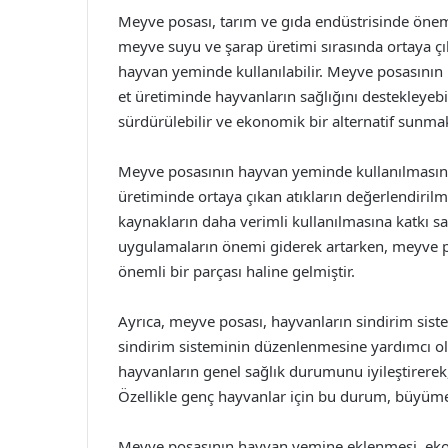
Meyve posası, tarım ve gıda endüstrisinde öneml
meyve suyu ve şarap üretimi sırasında ortaya çık
hayvan yeminde kullanılabilir. Meyve posasının iç
et üretiminde hayvanların sağlığını destekleyeb
sürdürülebilir ve ekonomik bir alternatif sunmak
Meyve posasının hayvan yeminde kullanılmasının b
üretiminde ortaya çıkan atıkların değerlendiril
kaynakların daha verimli kullanılmasına katkı s
uygulamaların önemi giderek artarken, meyve po
önemli bir parçası haline gelmiştir.
Ayrıca, meyve posası, hayvanların sindirim sistem
sindirim sisteminin düzenlenmesine yardımcı olu
hayvanların genel sağlık durumunu iyileştirerek, 
Özellikle genç hayvanlar için bu durum, büyüme 
Meyve posasının hayvan yemine eklenmesi, eko