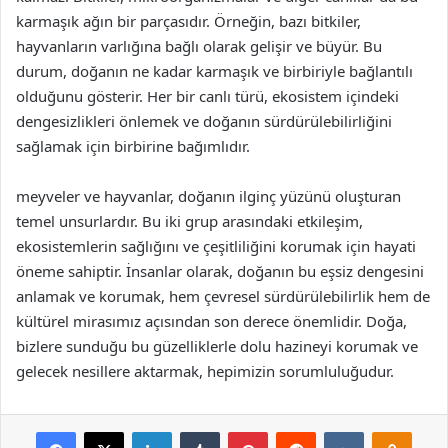
karmaşık ağın bir parçasıdır. Örneğin, bazı bitkiler,
hayvanların varlığına bağlı olarak gelişir ve büyür. Bu
durum, doğanın ne kadar karmaşık ve birbiriyle bağlantılı
olduğunu gösterir. Her bir canlı türü, ekosistem içindeki
dengesizlikleri önlemek ve doğanın sürdürülebilirliğini
sağlamak için birbirine bağımlıdır.
meyveler ve hayvanlar, doğanın ilginç yüzünü oluşturan
temel unsurlardır. Bu iki grup arasındaki etkileşim,
ekosistemlerin sağlığını ve çeşitliliğini korumak için hayati
öneme sahiptir. İnsanlar olarak, doğanın bu eşsiz dengesini
anlamak ve korumak, hem çevresel sürdürülebilirlik hem de
kültürel mirasımız açısından son derece önemlidir. Doğa,
bizlere sunduğu bu güzelliklerle dolu hazineyi korumak ve
gelecek nesillere aktarmak, hepimizin sorumluluğudur.
Facebook
X
LinkedIn
Tumblr
Pinterest
Reddit
VKontakte
Odnok