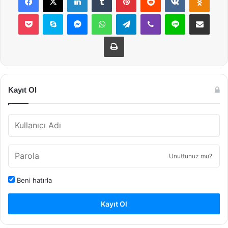
Pocket
Skype
Messenger
WhatsApp
Telegram
Viber
Line
E-Posta ile payla
Yazdır
Kayıt Ol
Unuttunuz mu?
Beni hatırla
Kayıt Ol