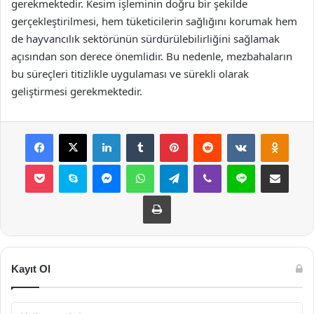
gerekmektedir. Kesim işleminin doğru bir şekilde
gerçekleştirilmesi, hem tüketicilerin sağlığını korumak hem
de hayvancılık sektörünün sürdürülebilirliğini sağlamak
açısından son derece önemlidir. Bu nedenle, mezbahaların
bu süreçleri titizlikle uygulaması ve sürekli olarak
geliştirmesi gerekmektedir.
Facebook
X
LinkedIn
Tumblr
Pinterest
Reddit
VKontakte
Odnok
Pocket
Skype
Messenger
WhatsApp
Telegram
Viber
Line
E-Posta ile payla
Yazdır
Kayıt Ol