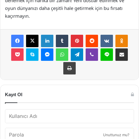
denemek için harika bir zaman! Yeni dostlar edinmek ve
oyun dünyanızı daha çeşitli hale getirmek için bu fırsatı
kaçırmayın.
Facebook
X
LinkedIn
Tumblr
Pinterest
Reddit
VKontakte
Odnok
Pocket
Skype
Messenger
WhatsApp
Telegram
Viber
Line
E-Posta ile payla
Yazdır
Kayıt Ol
Unuttunuz mu?