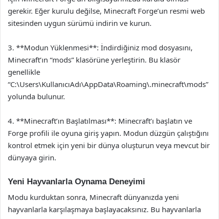
gerekir. Eğer kurulu değilse, Minecraft Forge’un resmi web
sitesinden uygun sürümü indirin ve kurun.
3. **Modun Yüklenmesi**: İndirdiğiniz mod dosyasını,
Minecraft’ın “mods” klasörüne yerleştirin. Bu klasör
genellikle
“C:\Users\KullanıcıAdı\AppData\Roaming\.minecraft\mods”
yolunda bulunur.
4. **Minecraft’ın Başlatılması**: Minecraft’ı başlatın ve
Forge profili ile oyuna giriş yapın. Modun düzgün çalıştığını
kontrol etmek için yeni bir dünya oluşturun veya mevcut bir
dünyaya girin.
Yeni Hayvanlarla Oynama Deneyimi
Modu kurduktan sonra, Minecraft dünyanızda yeni
hayvanlarla karşılaşmaya başlayacaksınız. Bu hayvanlarla