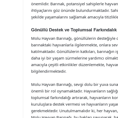
önemlidir. Barınak, potansiyel sahiplerle hayvanl
ihtiyaçlarını göz önünde bulundurmaktadır. Sahi
şekilde yaşamalarını sağlamak amacıyla titizlikl
Gönüllü Destek ve Toplumsal Farkındalık
Molu Hayvan Barınağı, gönüllülerin desteğiyle da
barınaktaki hayvanlarla ilgilenmekte, onlara sev
katılmaktadır. Gönüllülerin katkıları, barınağın
daha iyi bir yaşam sürmelerine yardımcı olmaktad
amacıyla çeşitli etkinlikler düzenlemekte, hayv
bilgilendirmektedir.
Molu Hayvan Barınağı, sevgi dolu bir yuva suna
önemli bir rol oynamaktadır. Hayvanların sağlığı
toplumsal farkındalığı artırarak, hayvanların k
kuruluşlara destek vermesi ve hayvanların yaşam
gerekmektedir. Unutulmamalıdır ki, her hayvan, 
Molu Hayvan Barınağı, bu hakları savunarak, ha