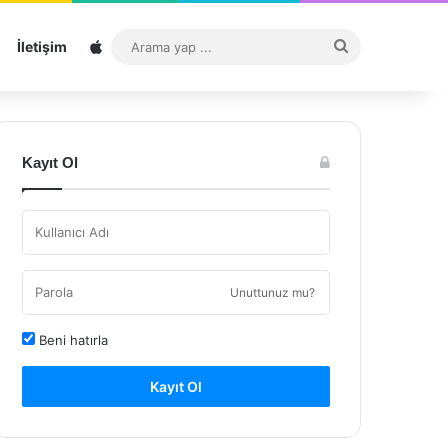
Sitemap
Arama
İletişim
yap
...
Kayıt Ol
Unuttunuz mu?
Beni hatırla
Kayıt Ol