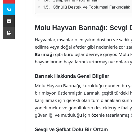
Skype
Gönüllü Destek ve Toplumsal Farkındalık
E-Posta ile paylaş
Molu Hayvan Barınağı: Sevgi 
Yazdır
Hayvanlar, insanların en yakın dostları ve sadık
edilme veya doğal afetler gibi nedenlerle zor za
Barınağı
gibi kuruluşlar devreye giriyor. Molu 
hayvanlarının hayatlarını kurtarmayı ve onlara y
Barınak Hakkında Genel Bilgiler
Molu Hayvan Barınağı, kurulduğu günden bu y
bir misyon üstlenmiştir. Barınak, çeşitli türdeki 
karşılamak için gerekli olan tüm olanakları sunm
yönetilmekte ve gönüllülerin destekleriyle faaliy
güvenliği ve mutluluğu için özenle tasarlanmış 
Sevgi ve Şefkat Dolu Bir Ortam