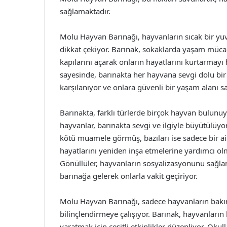
sağlamaktadır.
Molu Hayvan Barınağı, hayvanların sıcak bir yuva
dikkat çekiyor. Barınak, sokaklarda yaşam müca
kapılarını açarak onların hayatlarını kurtarmayı h
sayesinde, barınakta her hayvana sevgi dolu bir
karşılanıyor ve onlara güvenli bir yaşam alanı s
Barınakta, farklı türlerde birçok hayvan bulunuyor
hayvanlar, barınakta sevgi ve ilgiyle büyütülüyo
kötü muamele görmüş, bazıları ise sadece bir ai
hayatlarını yeniden inşa etmelerine yardımcı olm
Gönüllüler, hayvanların sosyalizasyonunu sağla
barınağa gelerek onlarla vakit geçiriyor.
Molu Hayvan Barınağı, sadece hayvanların bak
bilinçlendirmeye çalışıyor. Barınak, hayvanları
yaratmak için çeşitli etkinlikler düzenliyor. Okul