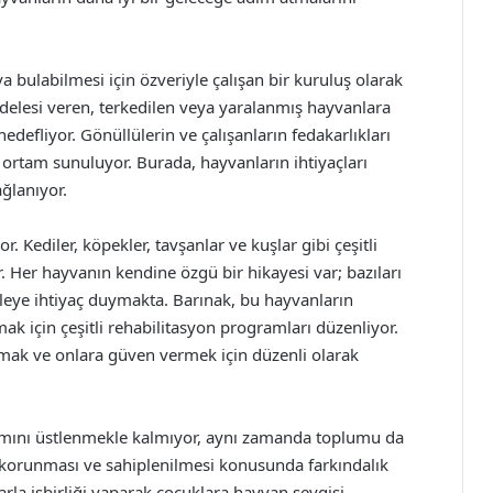
 bulabilmesi için özveriyle çalışan bir kuruluş olarak
delesi veren, terkedilen veya yaralanmış hayvanlara
edefliyor. Gönüllülerin ve çalışanların fedakarlıkları
 ortam sunuluyor. Burada, hayvanların ihtiyaçları
ağlanıyor.
. Kediler, köpekler, tavşanlar ve kuşlar gibi çeşitli
r. Her hayvanın kendine özgü bir hikayesi var; bazıları
leye ihtiyaç duymakta. Barınak, bu hayvanların
ak için çeşitli rehabilitasyon programları düzenliyor.
mak ve onlara güven vermek için düzenli olarak
ımını üstlenmekle kalmıyor, aynı zamanda toplumu da
n korunması ve sahiplenilmesi konusunda farkındalık
larla işbirliği yaparak çocuklara hayvan sevgisi