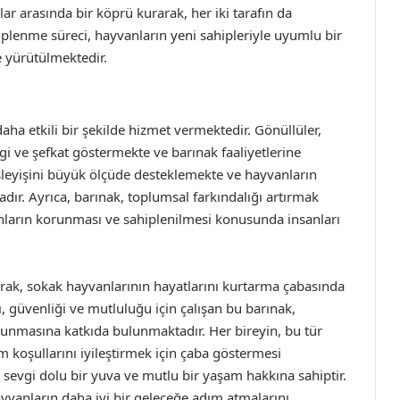
ar arasında bir köprü kurarak, her iki tarafın da
plenme süreci, hayvanların yeni sahipleriyle uyumlu bir
e yürütülmektedir.
ha etkili bir şekilde hizmet vermektedir. Gönüllüler,
gi ve şefkat göstermekte ve barınak faaliyetlerine
 işleyişini büyük ölçüde desteklemekte ve hayvanların
ır. Ayrıca, barınak, toplumsal farkındalığı artırmak
anların korunması ve sahiplenilmesi konusunda insanları
rak, sokak hayvanlarının hayatlarını kurtarma çabasında
, güvenliği ve mutluluğu için çalışan bu barınak,
orunmasına katkıda bulunmaktadır. Her bireyin, bu tür
 koşullarını iyileştirmek için çaba göstermesi
sevgi dolu bir yuva ve mutlu bir yaşam hakkına sahiptir.
yvanların daha iyi bir geleceğe adım atmalarını