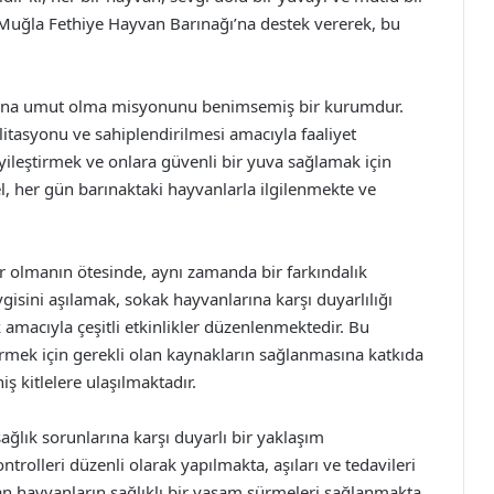
 Muğla Fethiye Hayvan Barınağı’na destek vererek, bu
rına umut olma misyonunu benimsemiş bir kurumdur.
itasyonu ve sahiplendirilmesi amacıyla faaliyet
yileştirmek ve onlara güvenli bir yuva sağlamak için
el, her gün barınaktaki hayvanlarla ilgilenmekte ve
er olmanın ötesinde, aynı zamanda bir farkındalık
isini aşılamak, sokak hayvanlarına karşı duyarlılığı
macıyla çeşitli etkinlikler düzenlenmektedir. Bu
ştirmek için gerekli olan kaynakların sağlanmasına katkıda
ş kitlelere ulaşılmaktadır.
ağlık sorunlarına karşı duyarlı bir yaklaşım
ntrolleri düzenli olarak yapılmakta, aşıları ve tedavileri
lan hayvanların sağlıklı bir yaşam sürmeleri sağlanmakta