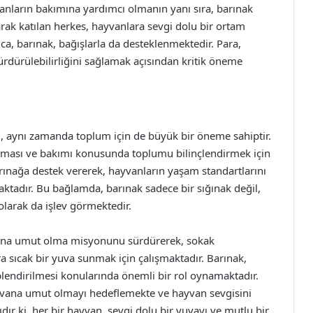
anların bakımına yardımcı olmanın yanı sıra, barınak
olarak katılan herkes, hayvanlara sevgi dolu bir ortam
ca, barınak, bağışlarla da desteklenmektedir. Para,
rdürülebilirliğini sağlamak açısından kritik öneme
il, aynı zamanda toplum için de büyük bir öneme sahiptir.
nması ve bakımı konusunda toplumu bilinçlendirmek için
barınağa destek vererek, hayvanların yaşam standartlarını
ktadır. Bu bağlamda, barınak sadece bir sığınak değil,
olarak da işlev görmektedir.
rına umut olma misyonunu sürdürerek, sokak
a sıcak bir yuva sunmak için çalışmaktadır. Barınak,
lendirilmesi konularında önemli bir rol oynamaktadır.
yvana umut olmayı hedeflemekte ve hayvan sevgisini
r ki, her bir hayvan, sevgi dolu bir yuvayı ve mutlu bir