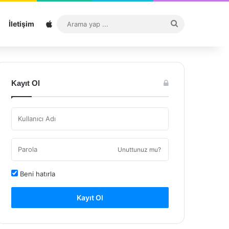
Sitemap
Arama
İletişim
yap
...
Kayıt Ol
Unuttunuz mu?
Beni hatırla
Kayıt Ol