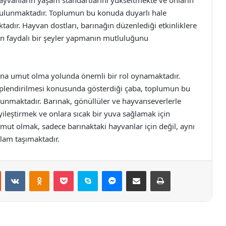
 bulunmaktadır. Toplumun bu konuda duyarlı hale
tadır. Hayvan dostları, barınağın düzenlediği etkinliklere
n faydalı bir şeyler yapmanın mutluluğunu
ına umut olma yolunda önemli bir rol oynamaktadır.
iplendirilmesi konusunda gösterdiği çaba, toplumun bu
unmaktadır. Barınak, gönüllüler ve hayvanseverlerle
iyileştirmek ve onlara sıcak bir yuva sağlamak için
ut olmak, sadece barınaktaki hayvanlar için değil, aynı
lam taşımaktadır.
st
Reddit
VKontakte
Odnoklassniki
Pocket
Skype
Messenger
E-Posta ile paylaş
Yazdır