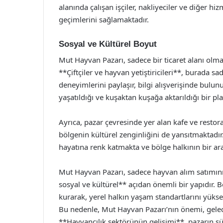
alanında çalışan işçiler, nakliyeciler ve diğer hi
geçimlerini sağlamaktadır.
Sosyal ve Kültürel Boyut
Mut Hayvan Pazarı, sadece bir ticaret alanı olma
**Çiftçiler ve hayvan yetiştiricileri**, burada 
deneyimlerini paylaşır, bilgi alışverişinde bulun
yaşatıldığı ve kuşaktan kuşağa aktarıldığı bir pl
Ayrıca, pazar çevresinde yer alan kafe ve restoran
bölgenin kültürel zenginliğini de yansıtmaktadır. 
hayatına renk katmakta ve bölge halkının bir ar
Mut Hayvan Pazarı, sadece hayvan alım satımını
sosyal ve kültürel** açıdan önemli bir yapıdır. B
kurarak, yerel halkın yaşam standartlarını yük
Bu nedenle, Mut Hayvan Pazarı’nın önemi, gele
**Hayvancılık sektörünün gelişimi**, pazarın sürd