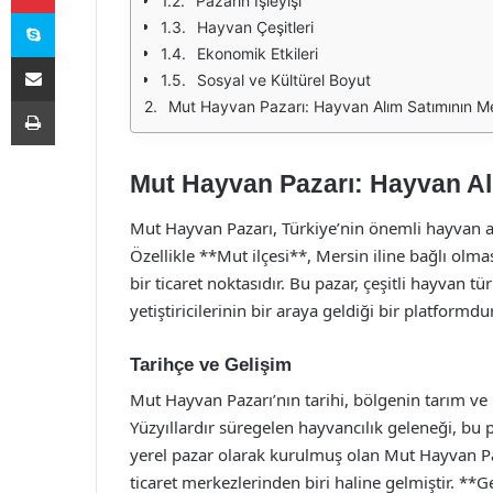
Pazarın İşleyişi
Skype
Hayvan Çeşitleri
Ekonomik Etkileri
E-Posta ile paylaş
Sosyal ve Kültürel Boyut
Yazdır
Mut Hayvan Pazarı: Hayvan Alım Satımının M
Mut Hayvan Pazarı: Hayvan Al
Mut Hayvan Pazarı, Türkiye’nin önemli hayvan a
Özellikle **Mut ilçesi**, Mersin iline bağlı ol
bir ticaret noktasıdır. Bu pazar, çeşitli hayvan tü
yetiştiricilerinin bir araya geldiği bir platformdur
Tarihçe ve Gelişim
Mut Hayvan Pazarı’nın tarihi, bölgenin tarım ve h
Yüzyıllardır süregelen hayvancılık geleneği, bu p
yerel pazar olarak kurulmuş olan Mut Hayvan P
ticaret merkezlerinden biri haline gelmiştir. **G