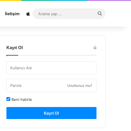
Sitemap
Arama
İletişim
yap
...
Kayıt Ol
Unuttunuz mu?
Beni hatırla
Kayıt Ol