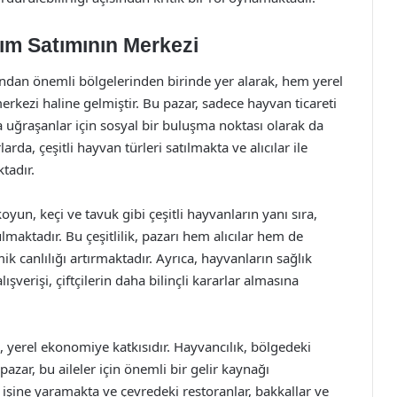
ım Satımının Merkezi
ından önemli bölgelerinden birinde yer alarak, hem yerel
kezi haline gelmiştir. Bu pazar, sadece hayvan ticareti
la uğraşanlar için sosyal bir buluşma noktası olarak da
da, çeşitli hayvan türleri satılmakta ve alıcılar ile
ktadır.
koyun, keçi ve tavuk gibi çeşitli hayvanların yanı sıra,
maktadır. Bu çeşitlilik, pazarı hem alıcılar hem de
ik canlılığı artırmaktadır. Ayrıca, hayvanların sağlık
ışverişi, çiftçilerin daha bilinçli kararlar almasına
 yerel ekonomiye katkısıdır. Hayvancılık, bölgedeki
azar, bu aileler için önemli bir gelir kaynağı
a işine yaramakta ve çevredeki restoranlar, bakkallar ve