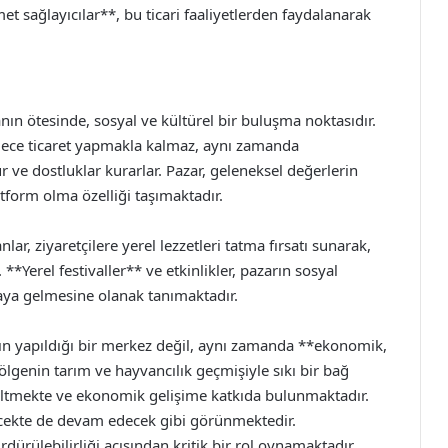
zmet sağlayıcılar**, bu ticari faaliyetlerden faydalanarak
nın ötesinde, sosyal ve kültürel bir buluşma noktasıdır.
sadece ticaret yapmakla kalmaz, aynı zamanda
ur ve dostluklar kurarlar. Pazar, geleneksel değerlerin
atform olma özelliği taşımaktadır.
lar, ziyaretçilere yerel lezzetleri tatma fırsatı sunarak,
**Yerel festivaller** ve etkinlikler, pazarın sosyal
aya gelmesine olanak tanımaktadır.
n yapıldığı bir merkez değil, aynı zamanda **ekonomik,
ölgenin tarım ve hayvancılık geçmişiyle sıkı bir bağ
seltmekte ve ekonomik gelişime katkıda bulunmaktadır.
cekte de devam edecek gibi görünmektedir.
ürülebilirliği açısından kritik bir rol oynamaktadır.