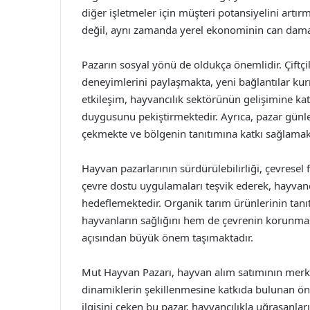
diğer işletmeler için müşteri potansiyelini artır
değil, aynı zamanda yerel ekonominin can damar
Pazarın sosyal yönü de oldukça önemlidir. Çiftçil
deneyimlerini paylaşmakta, yeni bağlantılar kurm
etkileşim, hayvancılık sektörünün gelişimine ka
duygusunu pekiştirmektedir. Ayrıca, pazar günleri 
çekmekte ve bölgenin tanıtımına katkı sağlamak
Hayvan pazarlarının sürdürülebilirliği, çevresel 
çevre dostu uygulamaları teşvik ederek, hayvanc
hedeflemektedir. Organik tarım ürünlerinin tanıt
hayvanların sağlığını hem de çevrenin korunmas
açısından büyük önem taşımaktadır.
Mut Hayvan Pazarı, hayvan alım satımının merk
dinamiklerin şekillenmesine katkıda bulunan öne
ilgisini çeken bu pazar, hayvancılıkla uğraşanla