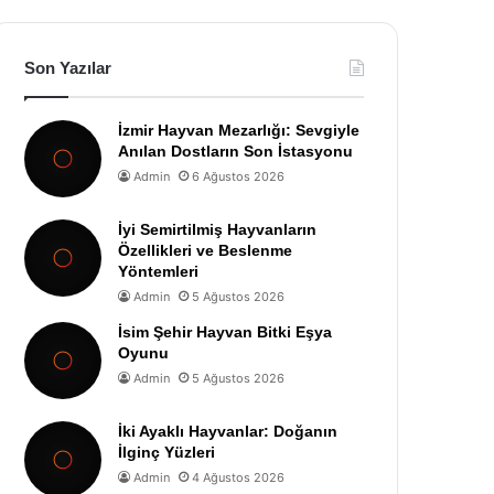
Son Yazılar
İzmir Hayvan Mezarlığı: Sevgiyle
Anılan Dostların Son İstasyonu
Admin
6 Ağustos 2026
İyi Semirtilmiş Hayvanların
Özellikleri ve Beslenme
Yöntemleri
Admin
5 Ağustos 2026
İsim Şehir Hayvan Bitki Eşya
Oyunu
Admin
5 Ağustos 2026
İki Ayaklı Hayvanlar: Doğanın
İlginç Yüzleri
Admin
4 Ağustos 2026