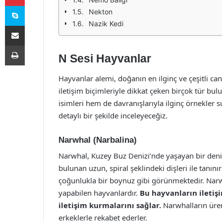
Skype
Nekton
Nazik Kedi
E-Posta ile paylaş
Yazdır
N Sesi Hayvanlar
Hayvanlar alemi, doğanın en ilginç ve çeşitli can
iletişim biçimleriyle dikkat çeken birçok tür bul
isimleri hem de davranışlarıyla ilginç örnekler 
detaylı bir şekilde inceleyeceğiz.
Narwhal (Narbalina)
Narwhal, Kuzey Buz Denizi’nde yaşayan bir deniz
bulunan uzun, spiral şeklindeki dişleri ile tanınırl
çoğunlukla bir boynuz gibi görünmektedir. Narwh
yapabilen hayvanlardır.
Bu hayvanların iletişi
iletişim kurmalarını sağlar.
Narwhalların ürem
erkeklerle rekabet ederler.