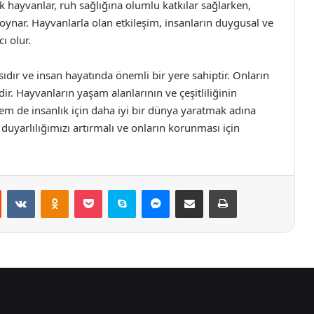
tik hayvanlar, ruh sağlığına olumlu katkılar sağlarken,
 oynar. Hayvanlarla olan etkileşim, insanların duygusal ve
ı olur.
ıdır ve insan hayatında önemli bir yere sahiptir. Onların
ir. Hayvanların yaşam alanlarının ve çeşitliliğinin
 de insanlık için daha iyi bir dünya yaratmak adına
duyarlılığımızı artırmalı ve onların korunması için
st
Reddit
VKontakte
Odnoklassniki
Pocket
Skype
Messenger
E-Posta ile paylaş
Yazdır