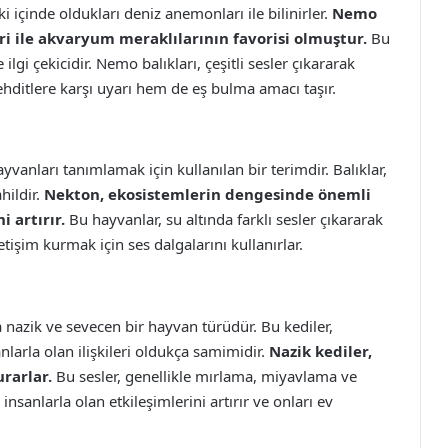
i içinde oldukları deniz anemonları ile bilinirler.
Nemo
ri ile akvaryum meraklılarının favorisi olmuştur.
Bu
e ilgi çekicidir. Nemo balıkları, çeşitli sesler çıkararak
tehditlere karşı uyarı hem de eş bulma amacı taşır.
vanları tanımlamak için kullanılan bir terimdir. Balıklar,
hildir.
Nekton, ekosistemlerin dengesinde önemli
i artırır.
Bu hayvanlar, su altında farklı sesler çıkararak
iletişim kurmak için ses dalgalarını kullanırlar.
a nazik ve sevecen bir hayvan türüdür. Bu kediler,
nlarla olan ilişkileri oldukça samimidir.
Nazik kediler,
urarlar.
Bu sesler, genellikle mırlama, miyavlama ve
, insanlarla olan etkileşimlerini artırır ve onları ev