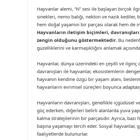
Hayvanlar alemi, “N” sesi ile başlayan birçok il
sinekleri, nemo balığı, nekton ve nazik kediler,
hem doğal yaşamın bir parçası olarak hem de insa
Hayvanların iletişim biçimleri, davranışları
zengin olduğunu göstermektedir.
Bu nedenle
güzelliklerini ve karmaşıklığını anlamak açısınd
Hayvanlar, dünya üzerindeki en çeşitli ve ilginç ca
davranışları ile hayvanlar, ekosistemlerin deng
hayvanın kendine özgü bir yaşam alanı, beslenme a
hayvanların evrimsel süreçleri boyunca adaptas
Hayvanların davranışları, genellikle içgüdüsel ve 
göç ederken, diğerleri belirli alanlarda yuva ya
kalma stratejilerinin bir parçasıdır. Ayrıca, bazı
başına yaşamayı tercih eder. Sosyal hayvanlar,
faaliyetlerde bulunurlar.