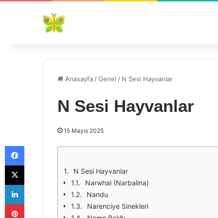
Anasayfa
/
Genel
/
N Sesi Hayvanlar
N Sesi Hayvanlar
15 Mayıs 2025
Facebook
X
N Sesi Hayvanlar
Narwhal (Narbalina)
LinkedIn
Nandu
Pinterest
Narenciye Sinekleri
Nemo Balığı