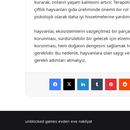
kurarak, onların yaşam kalitesini artırır. Terapö
çiftlik hayvanları gıda üretiminde önemli bir rol
psikolojik olarak daha iyi hissetmelerine yardımc
hayvanlar, ekosistemlerin vazgeçilmez bir parças
korunması, sürdürülebilir bir gelecek için elzemd
korunması, hem doğanın dengesini sağlamak hem
gereklidir. Bu nedenle, hayvanlara olan saygı ve 
gerekli adımları atmalıyız.
Facebook
X
LinkedIn
Tumblr
Pintere
unblocked games
evden eve nakliyat