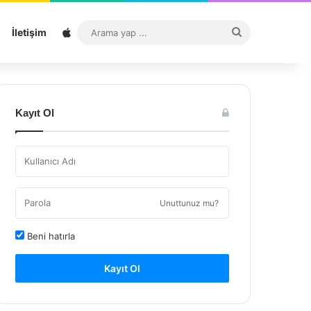
Sitemap
Arama
İletişim
yap
...
Kayıt Ol
Unuttunuz mu?
Beni hatırla
Kayıt Ol