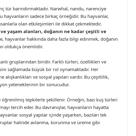
ginç tür barındırmaktadır. Narwhal, nandu, narenciye
 bu hayvanların sadece birkaç örneğidir. Bu hayvanlar,
nlarla olan etkileşimleri ile dikkat çekmektedir.
 ve yaşam alanları, doğanın ne kadar çeşitli ve
, hayvanlar hakkında daha fazla bilgi edinmek, doğanın
an oldukça önemlidir.
nlı gruplarından biridir. Farklı türleri, özellikleri ve
esini sağlamada büyük bir rol oynamaktadır. Her
lışkanlıkları ve sosyal yapıları vardır. Bu çeşitlilik,
yon yeteneklerinin bir sonucudur.
öğrenilmiş tepkilerle şekillenir. Örneğin, bazı kuş türleri
pmayı tercih eder. Bu davranışlar, hayvanların hayatta
 hayvanlar sosyal yapılar içinde yaşarken, bazıları tek
 gruplar halinde avlanma, korunma ve üreme gibi