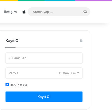
Sitemap
Arama
İletişim
yap
...
Kayıt Ol
Unuttunuz mu?
Beni hatırla
Kayıt Ol