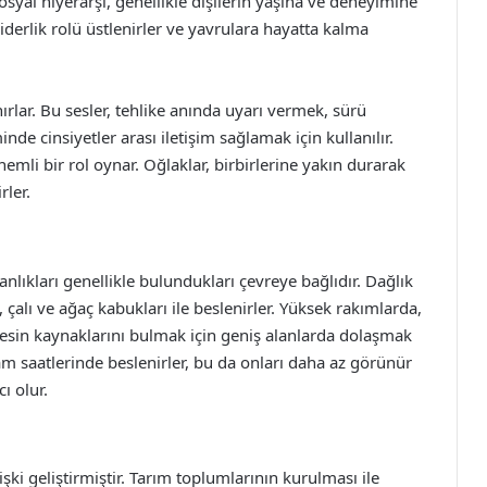
sosyal hiyerarşi, genellikle dişilerin yaşına ve deneyimine
liderlik rolü üstlenirler ve yavrulara hayatta kalma
anırlar. Bu sesler, tehlike anında uyarı vermek, sürü
de cinsiyetler arası iletişim sağlamak için kullanılır.
nemli bir rol oynar. Oğlaklar, birbirlerine yakın durarak
rler.
nlıkları genellikle bulundukları çevreye bağlıdır. Dağlık
 çalı ve ağaç kabukları ile beslenirler. Yüksek rakımlarda,
 besin kaynaklarını bulmak için geniş alanlarda dolaşmak
am saatlerinde beslenirler, bu da onları daha az görünür
ı olur.
işki geliştirmiştir. Tarım toplumlarının kurulması ile