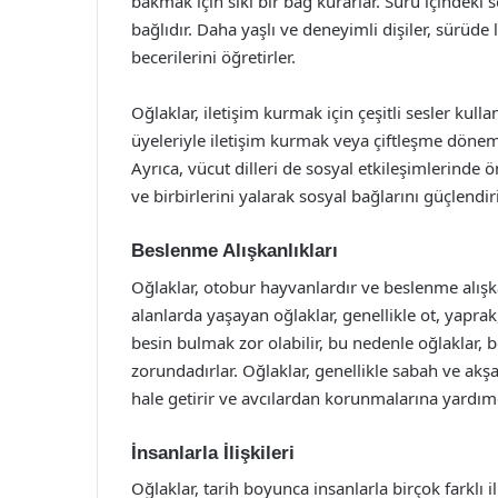
bakmak için sıkı bir bağ kurarlar. Sürü içindeki 
bağlıdır. Daha yaşlı ve deneyimli dişiler, sürüde 
becerilerini öğretirler.
Oğlaklar, iletişim kurmak için çeşitli sesler kull
üyeleriyle iletişim kurmak veya çiftleşme dönemin
Ayrıca, vücut dilleri de sosyal etkileşimlerinde ö
ve birbirlerini yalarak sosyal bağlarını güçlendiri
Beslenme Alışkanlıkları
Oğlaklar, otobur hayvanlardır ve beslenme alışka
alanlarda yaşayan oğlaklar, genellikle ot, yaprak,
besin bulmak zor olabilir, bu nedenle oğlaklar,
zorundadırlar. Oğlaklar, genellikle sabah ve akş
hale getirir ve avcılardan korunmalarına yardımc
İnsanlarla İlişkileri
Oğlaklar, tarih boyunca insanlarla birçok farklı il