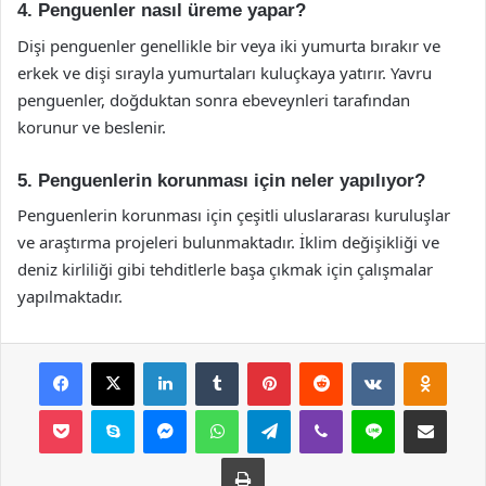
4. Penguenler nasıl üreme yapar?
Dişi penguenler genellikle bir veya iki yumurta bırakır ve
erkek ve dişi sırayla yumurtaları kuluçkaya yatırır. Yavru
penguenler, doğduktan sonra ebeveynleri tarafından
korunur ve beslenir.
5. Penguenlerin korunması için neler yapılıyor?
Penguenlerin korunması için çeşitli uluslararası kuruluşlar
ve araştırma projeleri bulunmaktadır. İklim değişikliği ve
deniz kirliliği gibi tehditlerle başa çıkmak için çalışmalar
yapılmaktadır.
Facebook
X
LinkedIn
Tumblr
Pinterest
Reddit
VKontakte
Odnok
Pocket
Skype
Messenger
WhatsApp
Telegram
Viber
Line
E-Posta ile payla
Yazdır