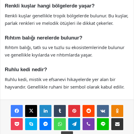
Renkli kuşlar hangi bölgelerde yaşar?
Renkli kuşlar genellikle tropik bölgelerde bulunur. Bu kuşlar,
parlak renkleri ve melodik ötüşleri ile dikkat çekerler.
Rıhtım balığı nerelerde bulunur?
Rıhtım balığı, tatlı su ve tuzlu su ekosistemlerinde bulunur
ve genellikle kıyılarda ve rıhtımlarda yaşar.
Ruhlu kedi nedir?
Ruhlu kedi, mistik ve efsanevi hikayelerde yer alan bir
hayvandır. Genellikle ruhani bir sembol olarak kabul edilir.
Facebook
X
LinkedIn
Tumblr
Pinterest
Reddit
VKontakte
Odnok
Pocket
Skype
Messenger
WhatsApp
Telegram
Viber
Line
E-Posta ile payla
Yazdır