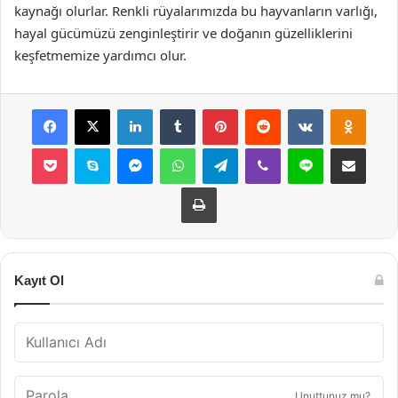
kaynağı olurlar. Renkli rüyalarımızda bu hayvanların varlığı,
hayal gücümüzü zenginleştirir ve doğanın güzelliklerini
keşfetmemize yardımcı olur.
Facebook
X
LinkedIn
Tumblr
Pinterest
Reddit
VKontakte
Odnok
Pocket
Skype
Messenger
WhatsApp
Telegram
Viber
Line
E-Posta ile payla
Yazdır
Kayıt Ol
Unuttunuz mu?