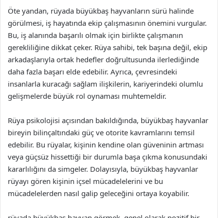
Öte yandan, rüyada büyükbaş hayvanların sürü halinde
görülmesi, iş hayatında ekip çalışmasının önemini vurgular.
Bu, iş alanında başarılı olmak için birlikte çalışmanın
gerekliliğine dikkat çeker. Rüya sahibi, tek başına değil, ekip
arkadaşlarıyla ortak hedefler doğrultusunda ilerlediğinde
daha fazla başarı elde edebilir. Ayrıca, çevresindeki
insanlarla kuracağı sağlam ilişkilerin, kariyerindeki olumlu
gelişmelerde büyük rol oynaması muhtemeldir.
Rüya psikolojisi açısından bakıldığında, büyükbaş hayvanlar
bireyin bilinçaltındaki güç ve otorite kavramlarını temsil
edebilir. Bu rüyalar, kişinin kendine olan güveninin artması
veya güçsüz hissettiği bir durumla başa çıkma konusundaki
kararlılığını da simgeler. Dolayısıyla, büyükbaş hayvanlar
rüyayı gören kişinin içsel mücadelelerini ve bu
mücadelelerden nasıl galip geleceğini ortaya koyabilir.
rüyada büyükbaş hayvan görmek, genel olarak pozitif bir