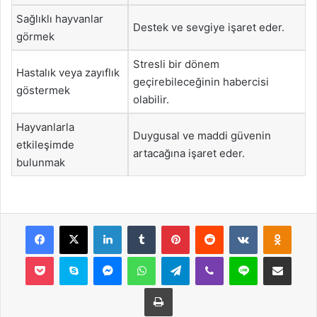
Sağlıklı hayvanlar
Destek ve sevgiye işaret eder.
görmek
Stresli bir dönem
Hastalık veya zayıflık
geçirebileceğinin habercisi
göstermek
olabilir.
Hayvanlarla
Duygusal ve maddi güvenin
etkileşimde
artacağına işaret eder.
bulunmak
Facebook
X
LinkedIn
Tumblr
Pinterest
Reddit
VKontakte
Odnok
Pocket
Skype
Messenger
WhatsApp
Telegram
Viber
Line
E-Posta ile payla
Yazdır