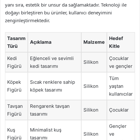
yanı sıra, estetik bir unsur da sağlamaktadır. Teknoloji ile
doğayı birleştiren bu ürünler, kullanıcı deneyimini
zenginleştirmektedir.
Tasarım
Hedef
Açıklama
Malzeme
Türü
Kitle
Kedi
Eğlenceli ve sevimli
Çocuklar
Silikon
Figürü
kedi tasarımı
ve gençler
Tüm
Köpek
Sıcak renklere sahip
Silikon
yaştan
Figürü
köpek tasarımı
kullanıcılar
Tavşan
Rengarenk tavşan
Silikon
Çocuklar
Figürü
tasarımı
Gençler
Kuş
Minimalist kuş
Silikon
ve
Figürü
tasarımı