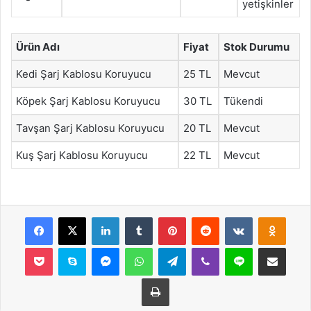
yetişkinler
Ürün Adı
Fiyat
Stok Durumu
Kedi Şarj Kablosu Koruyucu
25 TL
Mevcut
Köpek Şarj Kablosu Koruyucu
30 TL
Tükendi
Tavşan Şarj Kablosu Koruyucu
20 TL
Mevcut
Kuş Şarj Kablosu Koruyucu
22 TL
Mevcut
Facebook
X
LinkedIn
Tumblr
Pinterest
Reddit
VKontakte
Odnok
Pocket
Skype
Messenger
WhatsApp
Telegram
Viber
Line
E-Posta ile payla
Yazdır