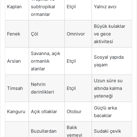
Kaplan
subtropikal
Etçil
Yalnız avcı
ormanlar
Büyük kulaklar
Fenek
Çöl
Omnivor
ve gece
aktivitesi
Savanna, açık
Sosyal yapıda
Arslan
ormanlık
Etçil
yaşam
alanlar
Uzun süre su
Nehrin
Timsah
Etçil
altında kalma
derinlikleri
yeteneği
Güçlü arka
Kanguru
Açık otlaklar
Otobur
bacaklar
Balık
Buzullardan
Sudaki çevik
yemeyi