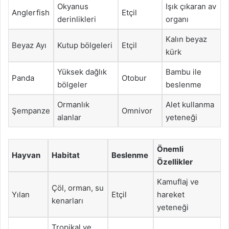
Okyanus
Işık çıkaran av
Anglerfish
Etçil
derinlikleri
organı
Kalın beyaz
Beyaz Ayı
Kutup bölgeleri
Etçil
kürk
Yüksek dağlık
Bambu ile
Panda
Otobur
bölgeler
beslenme
Ormanlık
Alet kullanma
Şempanze
Omnivor
alanlar
yeteneği
Önemli
Hayvan
Habitat
Beslenme
Özellikler
Kamuflaj ve
Çöl, orman, su
Yılan
Etçil
hareket
kenarları
yeteneği
Tropikal ve