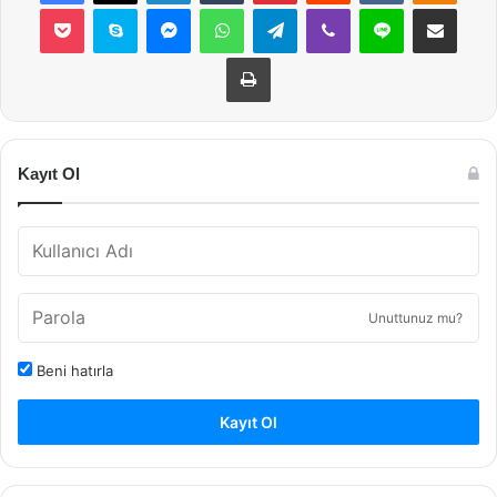
Pocket
Skype
Messenger
WhatsApp
Telegram
Viber
Line
E-Posta ile payla
Yazdır
Kayıt Ol
Unuttunuz mu?
Beni hatırla
Kayıt Ol