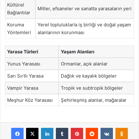
Kültürel
Mitler, efsaneler ve sanatta yarasaların yeri
Bağlantılar
Koruma
Yerel topluluklarla iş birliği ve doğal yaşam
Yöntemleri
alanlarının korunması
Yarasa Türleri
Yaşam Alanları
Yunus Yarasası
Ormanlar, açık alanlar
Sarı Sırtlı Yarasa
Dağlık ve kayalık bölgeler
Vampir Yarasa
Tropik ve subtropik bölgeler
Meşhur Köz Yarasası
Şehirleşmiş alanlar, mağaralar
Facebook
X
LinkedIn
Tumblr
Pinterest
Reddit
VKontakte
Odnok