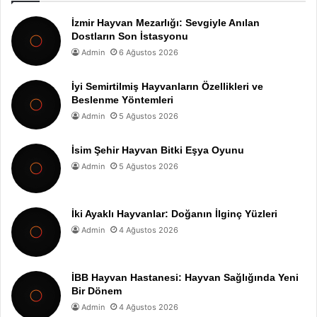
İzmir Hayvan Mezarlığı: Sevgiyle Anılan
Dostların Son İstasyonu
Admin
6 Ağustos 2026
İyi Semirtilmiş Hayvanların Özellikleri ve
Beslenme Yöntemleri
Admin
5 Ağustos 2026
İsim Şehir Hayvan Bitki Eşya Oyunu
Admin
5 Ağustos 2026
İki Ayaklı Hayvanlar: Doğanın İlginç Yüzleri
Admin
4 Ağustos 2026
İBB Hayvan Hastanesi: Hayvan Sağlığında Yeni
Bir Dönem
Admin
4 Ağustos 2026