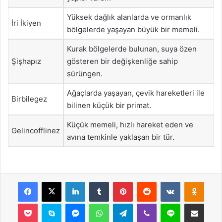
Yüksek dağlık alanlarda ve ormanlık
İri İkiyen
bölgelerde yaşayan büyük bir memeli.
Kurak bölgelerde bulunan, suya özen
Şişhapız
gösteren bir değişkenliğe sahip
sürüngen.
Ağaçlarda yaşayan, çevik hareketleri ile
Birbilegez
bilinen küçük bir primat.
Küçük memeli, hızlı hareket eden ve
Gelincofflinez
avına temkinle yaklaşan bir tür.
Facebook
X
LinkedIn
Tumblr
Pinterest
Reddit
VKontakte
Odnok
Pocket
Skype
Messenger
WhatsApp
Telegram
Viber
Line
E-Posta ile payla