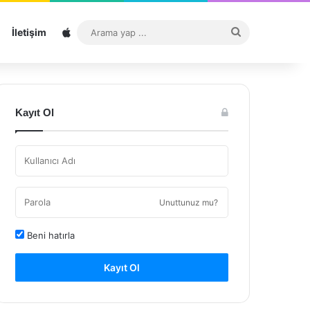
Sitemap
Arama
İletişim
yap
...
Kayıt Ol
Unuttunuz mu?
Beni hatırla
Kayıt Ol