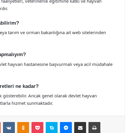
faaliyetleri, veterinerlik eğitimine katkı ve hayvan
rdır.
abilirim?
veya tarım ve orman bakanlığına ait web sitelerinden
yapmalıyım?
evlet hayvan hastanesine başvurmalı veya acil müdahale
retleri ne kadar?
k gösterebilir. Ancak genel olarak devlet hayvan
atlarla hizmet sunmaktadır.
st
Reddit
VKontakte
Odnoklassniki
Pocket
Skype
Messenger
E-Posta ile paylaş
Yazdır