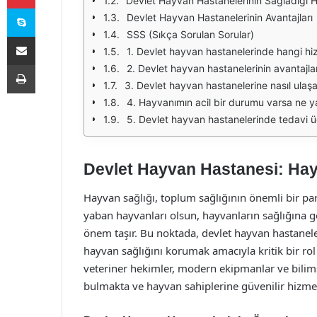
Devlet Hayvan Hastanelerinin Sağladığı H
Skype
Devlet Hayvan Hastanelerinin Avantajları
SSS (Sıkça Sorulan Sorular)
E-Posta ile paylaş
1. Devlet hayvan hastanelerinde hangi hi
Yazdır
2. Devlet hayvan hastanelerinin avantajlar
3. Devlet hayvan hastanelerine nasıl ulaşa
4. Hayvanımın acil bir durumu varsa ne 
5. Devlet hayvan hastanelerinde tedavi ü
Devlet Hayvan Hastanesi: Hay
Hayvan sağlığı, toplum sağlığının önemli bir parç
yaban hayvanları olsun, hayvanların sağlığına 
önem taşır. Bu noktada, devlet hayvan hastanele
hayvan sağlığını korumak amacıyla kritik bir ro
veteriner hekimler, modern ekipmanlar ve bilim
bulmakta ve hayvan sahiplerine güvenilir hizme