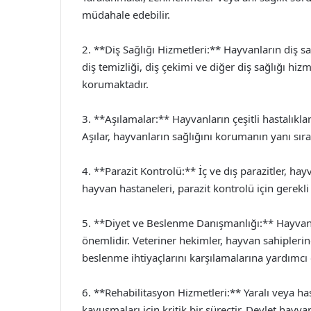
müdahale edebilir.
2. **Diş Sağlığı Hizmetleri:** Hayvanların diş s
diş temizliği, diş çekimi ve diğer diş sağlığı hiz
korumaktadır.
3. **Aşılamalar:** Hayvanların çeşitli hastalıkla
Aşılar, hayvanların sağlığını korumanın yanı sır
4. **Parazit Kontrolü:** İç ve dış parazitler, hay
hayvan hastaneleri, parazit kontrolü için gerekl
5. **Diyet ve Beslenme Danışmanlığı:** Hayvanl
önemlidir. Veteriner hekimler, hayvan sahiplerin
beslenme ihtiyaçlarını karşılamalarına yardımcı
6. **Rehabilitasyon Hizmetleri:** Yaralı veya ha
kavuşmaları için kritik bir süreçtir. Devlet hayva