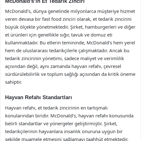
McDonald’s’ın Et Tedarik Zinciri
McDonald’s, dünya genelinde milyonlarca müşteriye hizmet
veren devasa bir fast food zinciri olarak, et tedarik zincirini
büyük ölçekte yönetmektedir. Şirket, hamburgerleri ve diğer
et ürünleri için genellikle sığır, tavuk ve domuz eti
kullanmaktadır. Bu etlerin temininde, McDonald’s hem yerel
hem de uluslararası tedarikçilerle çalışmaktadır. Ancak bu
tedarik zincirinin yönetimi, sadece maliyet ve verimlilik
açısından değil, aynı zamanda hayvan refahı, çevresel
sürdürülebilirlik ve toplum sağlığı açısından da kritik öneme
sahiptir.
Hayvan Refahı Standartları
Hayvan refahı, et tedarik zincirinin en tartışmalı
konularından biridir. McDonald’s, hayvan refahı konusunda
belirli standartlar ve yönergeler geliştirmiştir. Şirket,
tedarikçilerinin hayvanlara insanlık onuruna uygun bir
şekilde muamele etmesini sağlamayı taahhüt etmektedir.