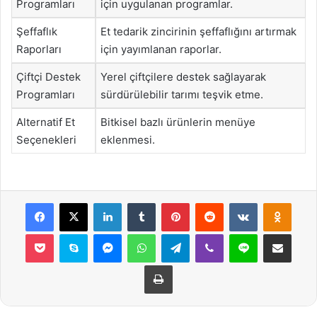
Programları
için uygulanan programlar.
Şeffaflık
Et tedarik zincirinin şeffaflığını artırmak
Raporları
için yayımlanan raporlar.
Çiftçi Destek
Yerel çiftçilere destek sağlayarak
Programları
sürdürülebilir tarımı teşvik etme.
Alternatif Et
Bitkisel bazlı ürünlerin menüye
Seçenekleri
eklenmesi.
Facebook
X
LinkedIn
Tumblr
Pinterest
Reddit
VKontakte
Odnok
Pocket
Skype
Messenger
WhatsApp
Telegram
Viber
Line
E-Posta ile payla
Yazdır