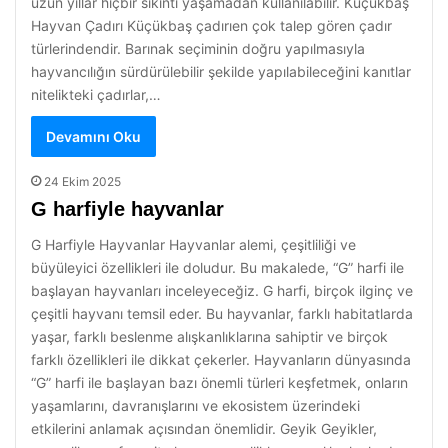
uzun yıllar hiçbir sıkıntı yaşamadan kullanılabilir. Küçükbaş
Hayvan Çadırı Küçükbaş çadırıen çok talep gören çadır
türlerindendir. Barınak seçiminin doğru yapılmasıyla
hayvancılığın sürdürülebilir şekilde yapılabileceğini kanıtlar
nitelikteki çadırlar,…
Devamını Oku
24 Ekim 2025
G harfiyle hayvanlar
G Harfiyle Hayvanlar Hayvanlar alemi, çeşitliliği ve
büyüleyici özellikleri ile doludur. Bu makalede, “G” harfi ile
başlayan hayvanları inceleyeceğiz. G harfi, birçok ilginç ve
çeşitli hayvanı temsil eder. Bu hayvanlar, farklı habitatlarda
yaşar, farklı beslenme alışkanlıklarına sahiptir ve birçok
farklı özellikleri ile dikkat çekerler. Hayvanların dünyasında
“G” harfi ile başlayan bazı önemli türleri keşfetmek, onların
yaşamlarını, davranışlarını ve ekosistem üzerindeki
etkilerini anlamak açısından önemlidir. Geyik Geyikler,