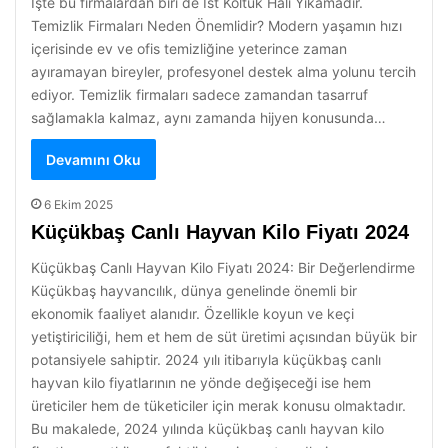
İşte bu firmalardan biri de Ist Koltuk Halı Yıkamadır.
Temizlik Firmaları Neden Önemlidir? Modern yaşamın hızı
içerisinde ev ve ofis temizliğine yeterince zaman
ayıramayan bireyler, profesyonel destek alma yolunu tercih
ediyor. Temizlik firmaları sadece zamandan tasarruf
sağlamakla kalmaz, aynı zamanda hijyen konusunda…
Devamını Oku
6 Ekim 2025
Küçükbaş Canlı Hayvan Kilo Fiyatı 2024
Küçükbaş Canlı Hayvan Kilo Fiyatı 2024: Bir Değerlendirme
Küçükbaş hayvancılık, dünya genelinde önemli bir
ekonomik faaliyet alanıdır. Özellikle koyun ve keçi
yetiştiriciliği, hem et hem de süt üretimi açısından büyük bir
potansiyele sahiptir. 2024 yılı itibarıyla küçükbaş canlı
hayvan kilo fiyatlarının ne yönde değişeceği ise hem
üreticiler hem de tüketiciler için merak konusu olmaktadır.
Bu makalede, 2024 yılında küçükbaş canlı hayvan kilo