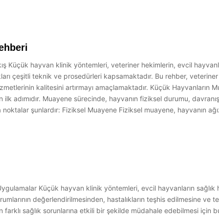
ehberi
ş Küçük hayvan klinik yöntemleri, veteriner hekimlerin, evcil hayvanl
arı çeşitli teknik ve prosedürleri kapsamaktadır. Bu rehber, veteriner 
hizmetlerinin kalitesini artırmayı amaçlamaktadır. Küçük Hayvanların
 ilk adımıdır. Muayene sürecinde, hayvanın fiziksel durumu, davranış
 noktalar şunlardır: Fiziksel Muayene Fiziksel muayene, hayvanın ağ
ygulamalar Küçük hayvan klinik yöntemleri, evcil hayvanların sağlık h
rumlarının değerlendirilmesinden, hastalıkların teşhis edilmesine ve 
 farklı sağlık sorunlarına etkili bir şekilde müdahale edebilmesi için b