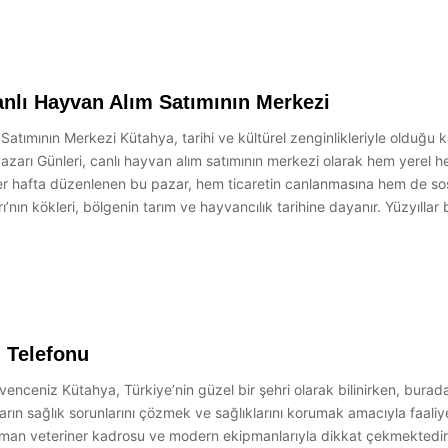
nlı Hayvan Alım Satımının Merkezi
tımının Merkezi Kütahya, tarihi ve kültürel zenginlikleriyle olduğu ka
zarı Günleri, canlı hayvan alım satımının merkezi olarak hem yerel he
. Her hafta düzenlenen bu pazar, hem ticaretin canlanmasına hem de sos
nın kökleri, bölgenin tarım ve hayvancılık tarihine dayanır. Yüzyıll
 Telefonu
eniz Kütahya, Türkiye’nin güzel bir şehri olarak bilinirken, burada 
n sağlık sorunlarını çözmek ve sağlıklarını korumak amacıyla faaliyet
zman veteriner kadrosu ve modern ekipmanlarıyla dikkat çekmektedir. 