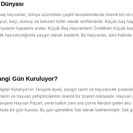
 Dünyası
hayvanlar, dünya üzerindeki çeşitli ekosistemlerde önemli bir rol oyn
yun, keçi, domuz ve benzeri türler olarak sınıflandırılır. Küçük baş hay
dünyasının kapılarını aralar. Küçük Baş Hayvanların Özellikleri Küçük b
iftlik hayvancılığında yaygın olarak beslenir. Bu hayvanlar, sürü halin
angi Gün Kuruluyor?
ler Kütahya’nın Tavşanlı ilçesi, zengin tarım ve hayvancılık potansiyel
rin ve hayvan yetiştiricilerinin önemli bir ticaret noktasıdır. Hayvan
vşanlı Hayvan Pazarı, yerel halkın yanı sıra çevre illerden gelen alıcı 
bir gün kurulur. Bu gün genellikle Salı olarak belirlenmiştir. Salı günl