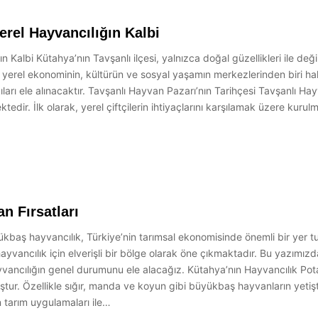
erel Hayvancılığın Kalbi
Kalbi Kütahya’nın Tavşanlı ilçesi, yalnızca doğal güzellikleri ile değ
 yerel ekonominin, kültürün ve sosyal yaşamın merkezlerinden biri ha
kıları ele alınacaktır. Tavşanlı Hayvan Pazarı’nın Tarihçesi Tavşanlı Ha
ektedir. İlk olarak, yerel çiftçilerin ihtiyaçlarını karşılamak üzere ku
n Fırsatları
kbaş hayvancılık, Türkiye’nin tarımsal ekonomisinde önemli bir yer tu
hayvancılık için elverişli bir bölge olarak öne çıkmaktadır. Bu yazımız
vancılığın genel durumunu ele alacağız. Kütahya’nın Hayvancılık Pota
ştur. Özellikle sığır, manda ve koyun gibi büyükbaş hayvanların yetiş
n tarım uygulamaları ile…