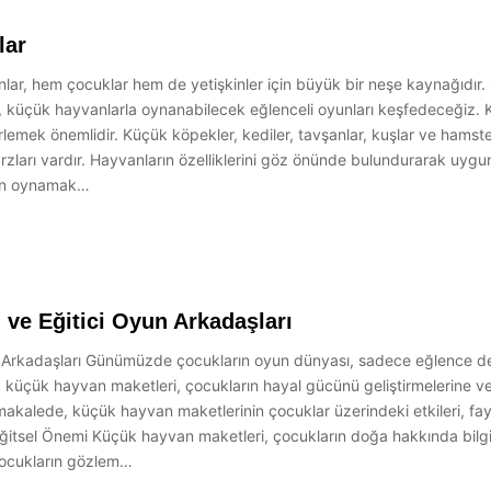
lar
ar, hem çocuklar hem de yetişkinler için büyük bir neşe kaynağıdır.
de, küçük hayvanlarla oynanabilecek eğlenceli oyunları keşfedeceğiz
emek önemlidir. Küçük köpekler, kediler, tavşanlar, kuşlar ve hamsterl
tarzları vardır. Hayvanların özelliklerini göz önünde bulundurarak uygu
yun oynamak…
 ve Eğitici Oyun Arkadaşları
n Arkadaşları Günümüzde çocukların oyun dünyası, sadece eğlence de
küçük hayvan maketleri, çocukların hayal gücünü geliştirmelerine ve 
akalede, küçük hayvan maketlerinin çocuklar üzerindeki etkileri, fayda
tsel Önemi Küçük hayvan maketleri, çocukların doğa hakkında bilgi ed
, çocukların gözlem…