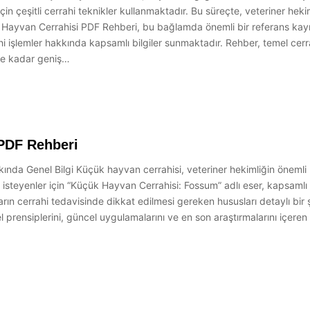
çin çeşitli cerrahi teknikler kullanmaktadır. Bu süreçte, veteriner hek
çük Hayvan Cerrahisi PDF Rehberi, bu bağlamda önemli bir referans ka
i işlemler hakkında kapsamlı bilgiler sunmaktadır. Rehber, temel cerr
ne kadar geniş…
PDF Rehberi
a Genel Bilgi Küçük hayvan cerrahisi, veteriner hekimliğin önemli bi
k isteyenler için “Küçük Hayvan Cerrahisi: Fossum” adlı eser, kapsamlı
arın cerrahi tedavisinde dikkat edilmesi gereken hususları detaylı bir ş
prensiplerini, güncel uygulamalarını ve en son araştırmalarını içeren g